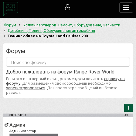
Togg
navig
Форум
Услуги партнеров. Ремонт, Оборудование, Запчасти
Детейлинг, Тюнинг, Обслуживание автомобиля
Тюнинг обвес на Toyota Land Cruiser 200
Форум
Добро пожаловать на форум Range Rover World
Если это ваш первый визит, рекомендуем почитать
справку по
форуму
. Для размещения своих сообщений необходимо
зарегистрироваться
. Для просмотра сообщений выберите
раздел.
1
30.03.2019
#1
Админ
Администратор