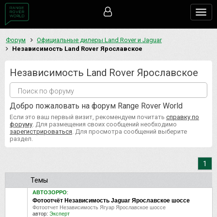
Togg
navig
Форум
Официальные дилеры Land Rover и Jaguar
Независимость Land Rover Ярославское
Независимость Land Rover Ярославское
Добро пожаловать на форум Range Rover World
Если это ваш первый визит, рекомендуем почитать
справку по
форуму
. Для размещения своих сообщений необходимо
зарегистрироваться
. Для просмотра сообщений выберите
раздел.
1
Темы
АВТОЗОРРО
:
Фотоотчёт Независимость Jaguar Ярославское шоссе
Фотоотчет Независимость Ягуар Ярославское шоссе
автор:
Эксперт