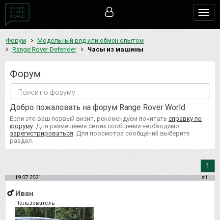
Togg
navig
Форум
Модельный ряд или обмен опытом
Range Rover Defender
Часы из машины
Форум
Добро пожаловать на форум Range Rover World
Если это ваш первый визит, рекомендуем почитать
справку по
форуму
. Для размещения своих сообщений необходимо
зарегистрироваться
. Для просмотра сообщений выберите
раздел.
1
19.07.2021
#1
Иван
Пользователь