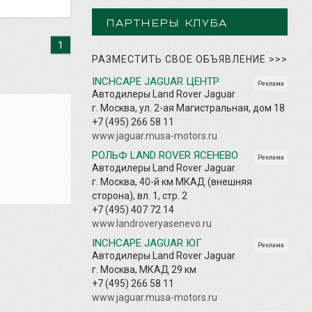
ПАРТНЕРЫ КЛУБА
1
РАЗМЕСТИТЬ СВОЕ ОБЪЯВЛЕНИЕ
>>>
INCHCAPE JAGUAR ЦЕНТР
Реклама
Автодилеры Land Rover Jaguar
г. Москва, ул. 2-ая Магистральная, дом 18
+7 (495) 266 58 11
www.jaguar.musa-motors.ru
РОЛЬФ LAND ROVER ЯСЕНЕВО
Реклама
Автодилеры Land Rover Jaguar
г. Москва, 40-й км МКАД (внешняя
сторона), вл. 1, стр. 2
+7 (495) 407 72 14
www.landroveryasenevo.ru
INCHCAPE JAGUAR ЮГ
Реклама
Автодилеры Land Rover Jaguar
г. Москва, МКАД 29 км
+7 (495) 266 58 11
www.jaguar.musa-motors.ru