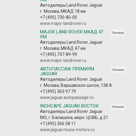
Автодилеры Land Rover Jaguar
г. Москва, МКАД 18 км
+7 (495) 730-80-05
www.major-landrover.ru
MAJOR LAND ROVER МКАД 47
Реклама
КМ
Автодилеры Land Rover Jaguar
г. Москва, МКАД 47 км
+7 (495) 737-89-99
www.major-landrover.ru
АВТОПАССАЖ ПРЕМИУМ
Реклама
JAGUAR
Автодилеры Land Rover Jaguar
г. Москва, Варшавское шоссе, 138 А
+7 (495) 363 97 79
www.jaguar.autopassage.ru
INCHCAPE JAGUAR ВОСТОК
Реклама
Автодилеры Land Rover Jaguar
МО, г. Балашиха, мкрн. ЦОВБ, д.21
+7 (495) 266 58 11
www.jaguar.musa-motors.ru