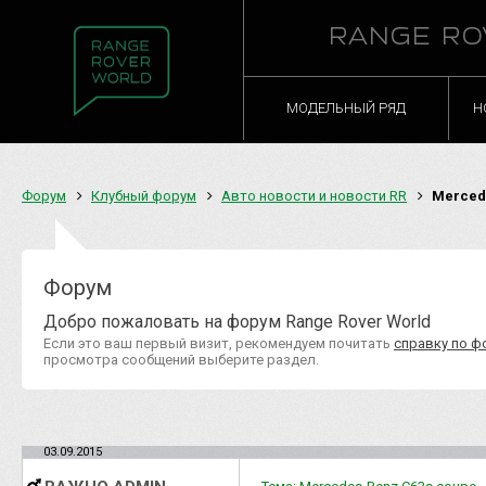
RANGE RO
МОДЕЛЬНЫЙ РЯД
Н
Форум
Клубный форум
Авто новости и новости RR
Mercede
Форум
Добро пожаловать на форум Range Rover World
Если это ваш первый визит, рекомендуем почитать
справку по ф
просмотра сообщений выберите раздел.
03.09.2015