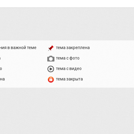
ния в важной теме
тема закреплена
а
тема с фото
о
тема с видео
ена
тема закрыта