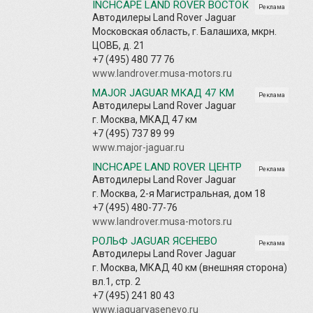
INCHCAPE LAND ROVER ВОСТОК
Реклама
Автодилеры Land Rover Jaguar
Московская область, г. Балашиха, мкрн.
ЦОВБ, д. 21
+7 (495) 480 77 76
www.landrover.musa-motors.ru
MAJOR JAGUAR МКАД 47 КМ
Реклама
Автодилеры Land Rover Jaguar
г. Москва, МКАД 47 км
+7 (495) 737 89 99
www.major-jaguar.ru
INCHCAPE LAND ROVER ЦЕНТР
Реклама
Автодилеры Land Rover Jaguar
г. Москва, 2-я Магистральная, дом 18
+7 (495) 480-77-76
www.landrover.musa-motors.ru
РОЛЬФ JAGUAR ЯСЕНЕВО
Реклама
Автодилеры Land Rover Jaguar
г. Москва, МКАД 40 км (внешняя сторона)
вл.1, стр. 2
+7 (495) 241 80 43
www.jaguaryasenevo.ru