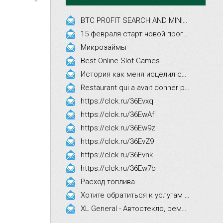
BTC PROFIT SEARCH AND MINING PHRASES
15 февраля старт новой программы Synergy Executive MBA!
Микрозаймы
Best Online Slot Games
История как меня исцелил смех, это правда!
Restaurant qui a avait donner par courrier ne fait que participer les evenements
https://clck.ru/36Evxq
https://clck.ru/36EwAf
https://clck.ru/36Ew9z
https://clck.ru/36EvZ9
https://clck.ru/36Evnk
https://clck.ru/36Ew7b
Расход топлива
Хотите обратиться к услугам эстетической косметологии
XL General - Автостекло, ремонт, замена.