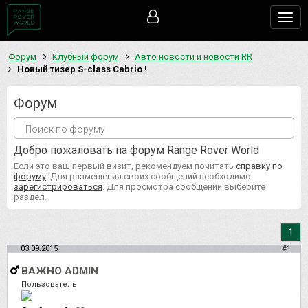
Togg
navig
Форум
Клубный форум
Авто новости и новости RR
Новый тизер S-class Cabrio !
Форум
Добро пожаловать на форум Range Rover World
Если это ваш первый визит, рекомендуем почитать
справку по
форуму
. Для размещения своих сообщений необходимо
зарегистрироваться
. Для просмотра сообщений выберите
раздел.
1
03.09.2015
#1
ВАЖНО ADMIN
Пользователь