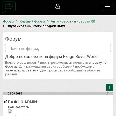
Togg
navig
Форум
Клубный форум
Авто новости и новости RR
Опубликованы итоги продаж BMW
Форум
Добро пожаловать на форум Range Rover World
Если это ваш первый визит, рекомендуем почитать
справку по
форуму
. Для размещения своих сообщений необходимо
зарегистрироваться
. Для просмотра сообщений выберите
раздел.
1
03.09.2015
#1
ВАЖНО ADMIN
Пользователь