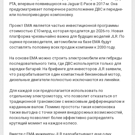
PTA, впервые появившуюся на Jaguar E-Pace в 2017-м. Она
предусматривает поперечное расположение ДВС и передне-
или полноприводную компоновку.
Проект EMA является частью инвестиционной программы
стоимостью £10 млрд, которая продлится до 2026-го. Новая
платформа чрезвычайно важна для будущих моделей JLR. По
оценке производителя, автомобили на базе EMA будут
составлять половину всех продаж компании к 2030 году.
На основе EMA можно строить электромобили или гибриды
последовательного типа, где ДВС используется только для
зарядки батарей. На брифинге для инвесторов JLR заявили,
что разрабатывается один компактный бензиновый мотор,
дизельные двигатели полностью исключаются из линейки.
Для каждой оси предполагается использовать по
отдельному электромотору, что позволит отказаться от
традиционной трансмиссии с межосевым дифференциалом и
карданным валом. Помимо простоты такая компоновка
также выгодна с точки зрения внедорожных возможностей,
поскольку позволяет более эффективно распределять
крутящий момент на каждое колесо.
Вместе с EMA инженеры JLR разрабатывают еще одну