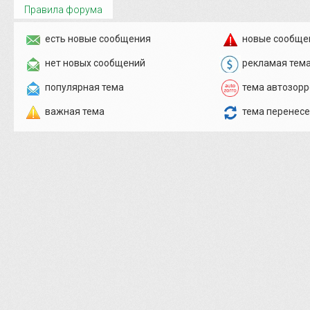
Правила форума
есть новые сообщения
новые сообще
нет новых сообщений
рекламая тем
популярная тема
тема автозорр
важная тема
тема перенес