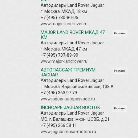
Автодилеры Land Rover Jaguar
г. Москва, МКАД 18 км
+7 (495) 730-80-05
www.major-landrover.ru
MAJOR LAND ROVER МКАД 47
Реклама
КМ
Автодилеры Land Rover Jaguar
г. Москва, МКАД 47 км
+7 (495) 737-89-99
www.major-landrover.ru
АВТОПАССАЖ ПРЕМИУМ
Реклама
JAGUAR
Автодилеры Land Rover Jaguar
г. Москва, Варшавское шоссе, 138 А
+7 (495) 363 97 79
www.jaguar.autopassage.ru
INCHCAPE JAGUAR ВОСТОК
Реклама
Автодилеры Land Rover Jaguar
МО, г. Балашиха, мкрн. ЦОВБ, д.21
+7 (495) 266 58 11
www.jaguar.musa-motors.ru