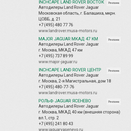
INCHCAPE LAND ROVER ВОСТОК
Реклама
Автодилеры Land Rover Jaguar
Московская область, г. Балашиха, мкрн.
ЦОВБ, д. 21
+7 (495) 480 77 76
www.landrover.musa-motors.ru
MAJOR JAGUAR МКАД 47 КМ
Реклама
Автодилеры Land Rover Jaguar
г. Москва, МКАД 47 км
+7 (495) 737 89 99
www.major-jaguar.ru
INCHCAPE LAND ROVER ЦЕНТР
Реклама
Автодилеры Land Rover Jaguar
г. Москва, 2-я Магистральная, дом 18
+7 (495) 480-77-76
www.landrover.musa-motors.ru
РОЛЬФ JAGUAR ЯСЕНЕВО
Реклама
Автодилеры Land Rover Jaguar
г. Москва, МКАД 40 км (внешняя сторона)
вл.1, стр. 2
+7 (495) 241 80 43
www.jaguaryasenevo.ru