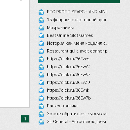
BTC PROFIT SEARCH AND MINING PHRASES
15 февраля старт новой программы Synergy Executive MBA!
Микрозаймы
Best Online Slot Games
История как меня исцелил смех, это правда!
Restaurant qui a avait donner par courrier ne fait que participer les evenements
https://clck.ru/36Evxq
https://clck.ru/36EwAf
https://clck.ru/36Ew9z
https://clck.ru/36EvZ9
https://clck.ru/36Evnk
https://clck.ru/36Ew7b
Расход топлива
Хотите обратиться к услугам эстетической косметологии
1
XL General - Автостекло, ремонт, замена.