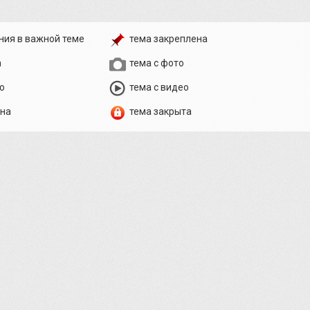
ния в важной теме
тема закреплена
а
тема с фото
о
тема с видео
ена
тема закрыта