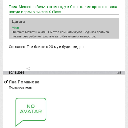
Тема: Mercedes-Benz в этом году в Стокгольме презентовала
новую версию пикапа Х-Class
Цитата
Minin
Ни факт. Может и 4 млн. Смотря чем напичкуют. Ведь как правила
пикапы это рабочие простые авто без лишних наворотов.
Согласен. Там ближе к 20-му и будет видно.
10.11.2016
#8
Яна Романова
Пользователь