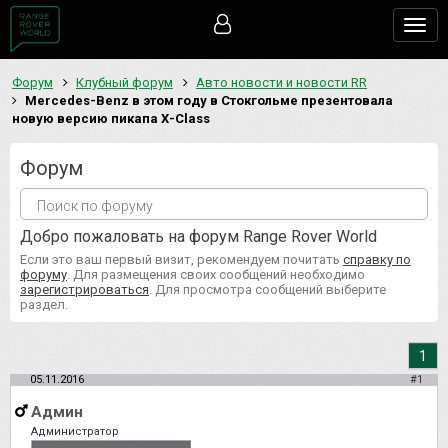
Togg
navig
Форум
Клубный форум
Авто новости и новости RR
Mercedes-Benz в этом году в Стокгольме презентовала
новую версию пикапа Х-Class
Форум
Добро пожаловать на форум Range Rover World
Если это ваш первый визит, рекомендуем почитать
справку по
форуму
. Для размещения своих сообщений необходимо
зарегистрироваться
. Для просмотра сообщений выберите
раздел.
1
05.11.2016
#1
Админ
Администратор