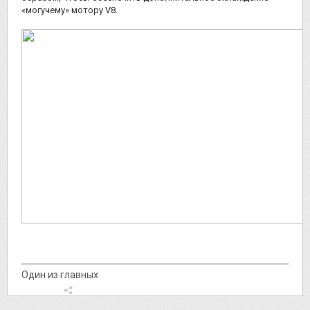
«могучему» мотору V8.
Один из главных