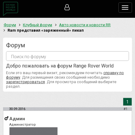
Togg
navig
Форум
Клубный форум
Авто новости и новости RR
Ram представил «заряженный» пикап
Форум
Добро пожаловать на форум Range Rover World
Если это ваш первый визит, рекомендуем почитать
справку по
форуму
. Для размещения своих сообщений необходимо
зарегистрироваться
. Для просмотра сообщений выберите
раздел.
1
30.09.2016
#1
Админ
Администратор