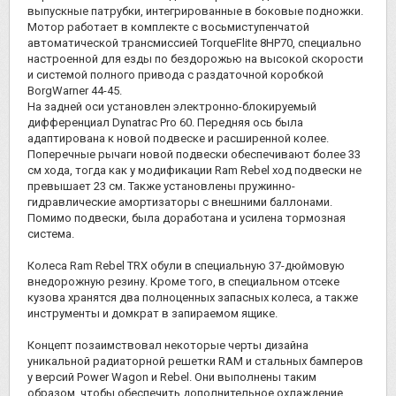
выпускные патрубки, интегрированные в боковые подножки.
Мотор работает в комплекте с восьмиступенчатой
автоматической трансмиссией TorqueFlite 8HP70, специально
настроенной для езды по бездорожью на высокой скорости
и системой полного привода с раздаточной коробкой
BorgWarner 44-45.
На задней оси установлен электронно-блокируемый
дифференциал Dynatrac Pro 60. Передняя ось была
адаптирована к новой подвеске и расширенной колее.
Поперечные рычаги новой подвески обеспечивают более 33
см хода, тогда как у модификации Ram Rebel ход подвески не
превышает 23 см. Также установлены пружинно-
гидравлические амортизаторы с внешними баллонами.
Помимо подвески, была доработана и усилена тормозная
система.
Колеса Ram Rebel TRX обули в специальную 37-дюймовую
внедорожную резину. Кроме того, в специальном отсеке
кузова хранятся два полноценных запасных колеса, а также
инструменты и домкрат в запираемом ящике.
Концепт позаимствовал некоторые черты дизайна
уникальной радиаторной решетки RAM и стальных бамперов
у версий Power Wagon и Rebel. Они выполнены таким
образом, чтобы обеспечить дополнительное охлаждение