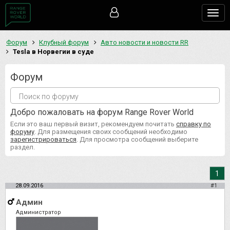
Togg
navig
Форум
Клубный форум
Авто новости и новости RR
Tesla в Норвегии в суде
Форум
Добро пожаловать на форум Range Rover World
Если это ваш первый визит, рекомендуем почитать
справку по
форуму
. Для размещения своих сообщений необходимо
зарегистрироваться
. Для просмотра сообщений выберите
раздел.
1
28.09.2016
#1
Админ
Администратор