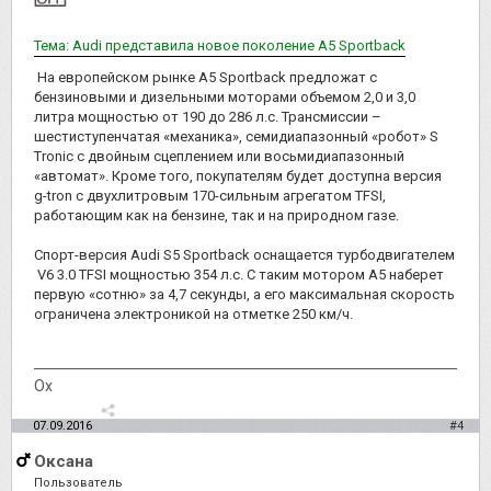
Тема: Audi представила новое поколение A5 Sportback
На европейском рынке A5 Sportback предложат с
бензиновыми и дизельными моторами объемом 2,0 и 3,0
литра мощностью от 190 до 286 л.с. Трансмиссии –
шестиступенчатая «механика», семидиапазонный «робот» S
Tronic с двойным сцеплением или восьмидиапазонный
«автомат». Кроме того, покупателям будет доступна версия
g-tron с двухлитровым 170-сильным агрегатом TFSI,
работающим как на бензине, так и на природном газе.
Спорт-версия Audi S5 Sportback оснащается турбодвигателем
V6 3.0 TFSI мощностью 354 л.с. С таким мотором А5 наберет
первую «сотню» за 4,7 секунды, а его максимальная скорость
ограничена электроникой на отметке 250 км/ч.
Ох
07.09.2016
#4
Оксана
Пользователь