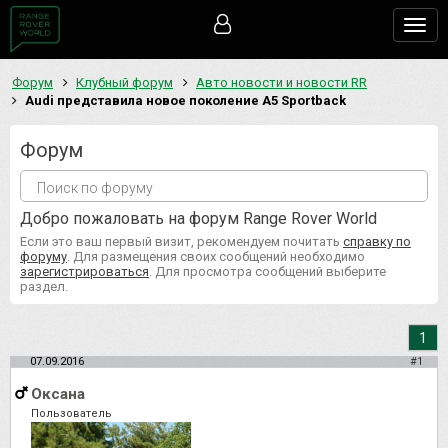
Togg
navig
Форум
Клубный форум
Авто новости и новости RR
Audi представила новое поколение A5 Sportback
Форум
Добро пожаловать на форум Range Rover World
Если это ваш первый визит, рекомендуем почитать
справку по
форуму
. Для размещения своих сообщений необходимо
зарегистрироваться
. Для просмотра сообщений выберите
раздел.
1
07.09.2016
#1
Оксана
Пользователь