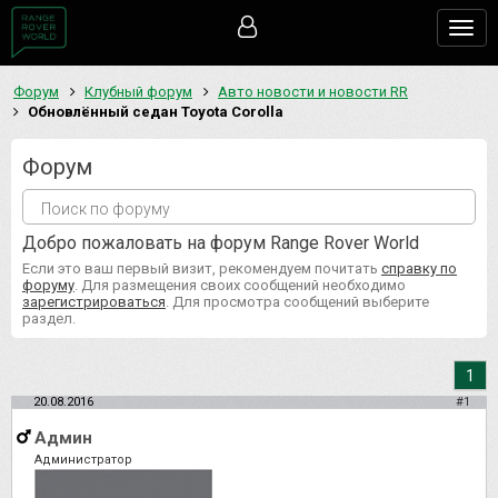
Togg
navig
Форум
Клубный форум
Авто новости и новости RR
Обновлённый седан Toyota Corolla
Форум
Добро пожаловать на форум Range Rover World
Если это ваш первый визит, рекомендуем почитать
справку по
форуму
. Для размещения своих сообщений необходимо
зарегистрироваться
. Для просмотра сообщений выберите
раздел.
1
20.08.2016
#1
Админ
Администратор