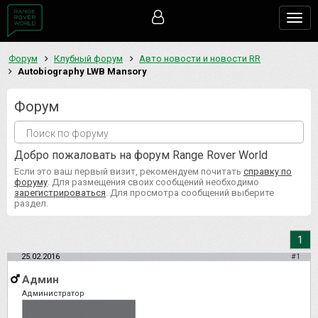
Togg
navig
Форум
Клубный форум
Авто новости и новости RR
Autobiography LWB Mansory
Форум
Добро пожаловать на форум Range Rover World
Если это ваш первый визит, рекомендуем почитать
справку по
форуму
. Для размещения своих сообщений необходимо
зарегистрироваться
. Для просмотра сообщений выберите
раздел.
1
25.02.2016
#1
Админ
Администратор