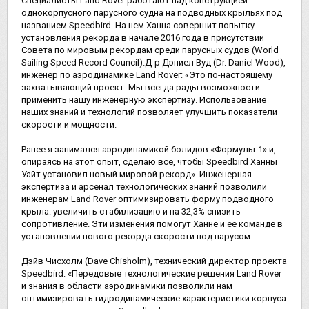
Специалисты Land Rover работают над конструкцией
однокорпусного парусного судна на подводных крыльях под
названием Speedbird. На нем Ханна совершит попытку
установления рекорда в начале 2016 года в присутствии
Совета по мировым рекордам среди парусных судов (World
Sailing Speed Record Council).
Д-р Дэниел Вуд (Dr. Daniel Wood),
инженер по аэродинамике Land Rover: «Это по-настоящему
захватывающий проект. Мы всегда рады возможности
применить нашу инженерную экспертизу. Использование
наших знаний и технологий позволяет улучшить показатели
скорости и мощности.
Ранее я занимался аэродинамикой болидов «Формулы-1» и,
опираясь на этот опыт, сделаю все, чтобы Speedbird Ханны
Уайт установил новый мировой рекорд». Инженерная
экспертиза и арсенал технологических знаний позволили
инженерам Land Rover оптимизировать форму подводного
крыла: увеличить стабилизацию и на 32,3% снизить
сопротивление. Эти изменения помогут Ханне и ее команде в
установлении нового рекорда скорости под парусом.
Дэйв Чисхолм (Dave Chisholm), технический директор проекта
Speedbird: «Передовые технологические решения Land Rover
и знания в области аэродинамики позволили нам
оптимизировать гидродинамические характеристики корпуса