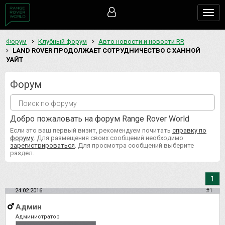
Togg
navig
Форум
Клубный форум
Авто новости и новости RR
LAND ROVER ПРОДОЛЖАЕТ СОТРУДНИЧЕСТВО С ХАННОЙ
УАЙТ
Форум
Добро пожаловать на форум Range Rover World
Если это ваш первый визит, рекомендуем почитать
справку по
форуму
. Для размещения своих сообщений необходимо
зарегистрироваться
. Для просмотра сообщений выберите
раздел.
1
24.02.2016
#1
Админ
Администратор