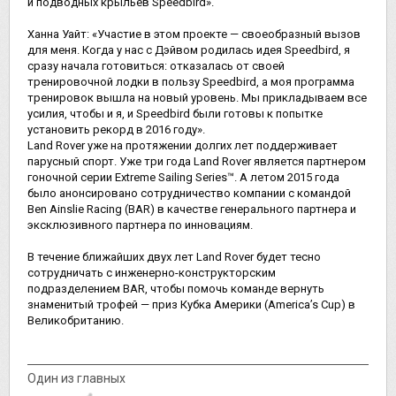
и подводных крыльев Speedbird».
Ханна Уайт: «Участие в этом проекте — своеобразный вызов
для меня. Когда у нас с Дэйвом родилась идея Speedbird, я
сразу начала готовиться: отказалась от своей
тренировочной лодки в пользу Speedbird, а моя программа
тренировок вышла на новый уровень. Мы прикладываем все
усилия, чтобы и я, и Speedbird были готовы к попытке
установить рекорд в 2016 году».
Land Rover уже на протяжении долгих лет поддерживает
парусный спорт. Уже три года Land Rover является партнером
гоночной серии Extreme Sailing Series™. А летом 2015 года
было анонсировано сотрудничество компании с командой
Ben Ainslie Racing (BAR) в качестве генерального партнера и
эксклюзивного партнера по инновациям.
В течение ближайших двух лет Land Rover будет тесно
сотрудничать с инженерно-конструкторским
подразделением BAR, чтобы помочь команде вернуть
знаменитый трофей — приз Кубка Америки (America’s Cup) в
Великобританию.
Один из главных