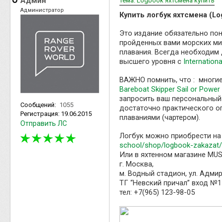
Админ
Тема: Logbook яхтсмена купить
Администратор
Купить логбук яхтсмена (L
Это издание обязательно пон
пройденных вами морских мил
плавания. Всегда необходим
высшего уровня с
Internation
ВАЖНО помнить, что : многи
Bareboat Skipper Sail or Power
запросить ваш персональный 
Сообщений:
1055
достаточно практического о
Регистрация:
19.06.2015
плаваниями (чартером).
Отправить ЛС
Логбук можно приобрести на 
school/shop/logbook-zakazat/
Или в яхтенном магазине MU
г. Москва,
м. Водный стадион, ул. Адми
ТГ “Невский причал” вход №1
тел: +7(965) 123-98-05