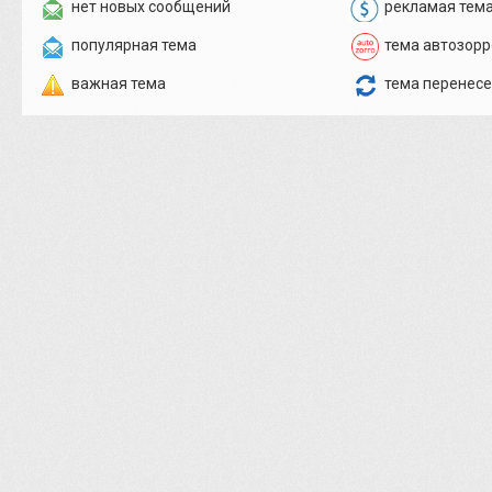
нет новых сообщений
рекламая тем
популярная тема
тема автозорр
важная тема
тема перенес