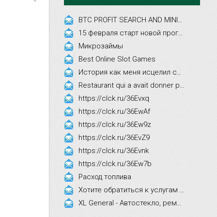
BTC PROFIT SEARCH AND MINING PHRASES
15 февраля старт новой программы Synergy Executive MBA!
Микрозаймы
Best Online Slot Games
История как меня исцелил смех, это правда!
Restaurant qui a avait donner par courrier ne fait que participer les evenements
https://clck.ru/36Evxq
https://clck.ru/36EwAf
https://clck.ru/36Ew9z
https://clck.ru/36EvZ9
https://clck.ru/36Evnk
https://clck.ru/36Ew7b
Расход топлива
Хотите обратиться к услугам эстетической косметологии
XL General - Автостекло, ремонт, замена.