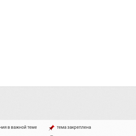
ния в важной теме
тема закреплена