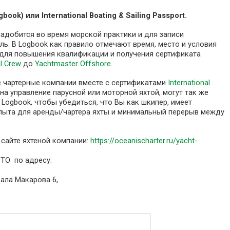
ogbook)
или International Boating & Sailing Passport.
адобится во время морской практики и для записи
ь. В Logbook как правило отмечают время, место и условия
 для повышения квалификации и получения сертификата
al Crew
до
Yachtmaster Offshore
.
е чартерные компании вместе с сертификатами
International
на управление парусной или моторной яхтой, могут так же
Logbook, чтобы убедиться, что Вы как шкипер, имеет
пыта для аренды/чартера яхты и минимальный перерыв между
сайте яхтеной компании:
https://oceanischarter.ru/yacht-
STO по адресу:
рала Макарова 6,