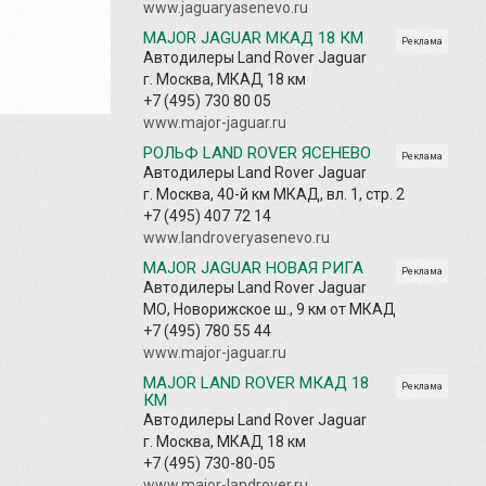
www.jaguaryasenevo.ru
MAJOR JAGUAR МКАД 18 КМ
Реклама
Автодилеры Land Rover Jaguar
г. Москва, МКАД 18 км
+7 (495) 730 80 05
www.major-jaguar.ru
РОЛЬФ LAND ROVER ЯСЕНЕВО
Реклама
Автодилеры Land Rover Jaguar
г. Москва, 40-й км МКАД, вл. 1, стр. 2
+7 (495) 407 72 14
www.landroveryasenevo.ru
MAJOR JAGUAR НОВАЯ РИГА
Реклама
Автодилеры Land Rover Jaguar
МО, Новорижское ш., 9 км от МКАД
+7 (495) 780 55 44
www.major-jaguar.ru
MAJOR LAND ROVER МКАД 18
Реклама
КМ
Автодилеры Land Rover Jaguar
г. Москва, МКАД 18 км
+7 (495) 730-80-05
www.major-landrover.ru