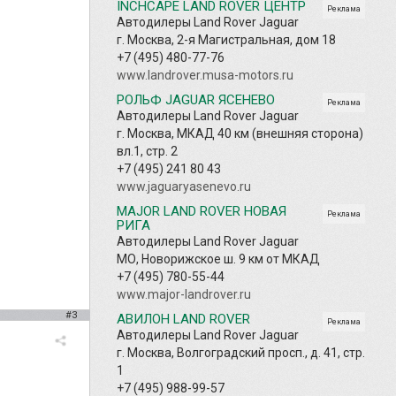
INCHCAPE LAND ROVER ЦЕНТР
Реклама
Автодилеры Land Rover Jaguar
г. Москва, 2-я Магистральная, дом 18
+7 (495) 480-77-76
www.landrover.musa-motors.ru
РОЛЬФ JAGUAR ЯСЕНЕВО
Реклама
Автодилеры Land Rover Jaguar
г. Москва, МКАД 40 км (внешняя сторона)
вл.1, стр. 2
+7 (495) 241 80 43
www.jaguaryasenevo.ru
MAJOR LAND ROVER НОВАЯ
Реклама
РИГА
Автодилеры Land Rover Jaguar
МО, Новорижское ш. 9 км от МКАД
+7 (495) 780-55-44
www.major-landrover.ru
#3
АВИЛОН LAND ROVER
Реклама
Автодилеры Land Rover Jaguar
г. Москва, Волгоградский просп., д. 41, стр.
1
+7 (495) 988-99-57