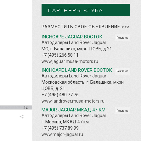
ПАРТНЕРЫ КЛУБА
РАЗМЕСТИТЬ СВОЕ ОБЪЯВЛЕНИЕ
>>>
INCHCAPE JAGUAR ВОСТОК
Реклама
Автодилеры Land Rover Jaguar
МО, г. Балашиха, мкрн. ЦОВБ, д.21
+7 (495) 266 58 11
www.jaguar.musa-motors.ru
INCHCAPE LAND ROVER ВОСТОК
Реклама
Автодилеры Land Rover Jaguar
Московская область, г. Балашиха, мкрн.
ЦОВБ, д. 21
+7 (495) 480 77 76
www.landrover.musa-motors.ru
#2
MAJOR JAGUAR МКАД 47 КМ
Реклама
Автодилеры Land Rover Jaguar
г. Москва, МКАД 47 км
+7 (495) 737 89 99
www.major-jaguar.ru