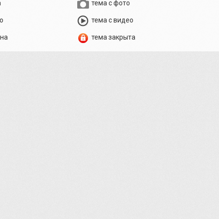
а
тема с фото
о
тема с видео
ена
тема закрыта