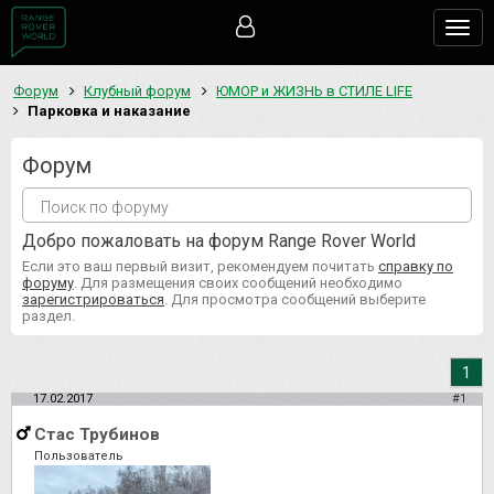
Togg
navig
Форум
Клубный форум
ЮМОР и ЖИЗНЬ в СТИЛЕ LIFE
Парковка и наказание
Форум
Добро пожаловать на форум Range Rover World
Если это ваш первый визит, рекомендуем почитать
справку по
форуму
. Для размещения своих сообщений необходимо
зарегистрироваться
. Для просмотра сообщений выберите
раздел.
1
17.02.2017
#1
Стас Трубинов
Пользователь