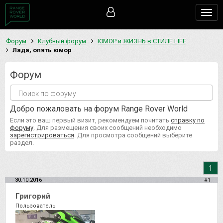
Togg
navig
Форум
Клубный форум
ЮМОР и ЖИЗНЬ в СТИЛЕ LIFE
Лада, опять юмор
Форум
Добро пожаловать на форум Range Rover World
Если это ваш первый визит, рекомендуем почитать
справку по
форуму
. Для размещения своих сообщений необходимо
зарегистрироваться
. Для просмотра сообщений выберите
раздел.
1
30.10.2016
#1
Григорий
Пользователь