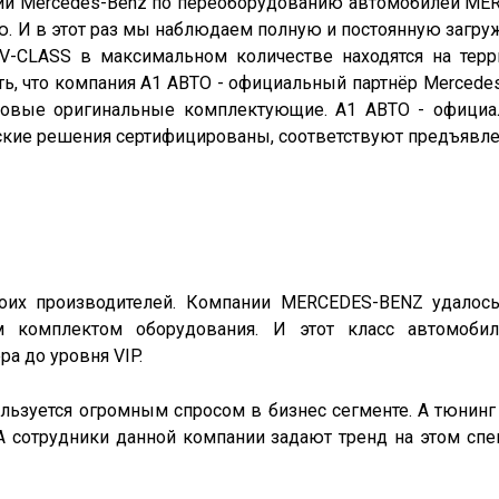
нии Mercedes-Benz по переоборудованию автомобилей ME
. И в этот раз мы наблюдаем полную и постоянную загру
-CLASS в максимальном количестве находятся на терри
ть, что компания А1 АВТО - официальный партнёр Mercedes
новые оригинальные комплектующие. А1 АВТО - официаль
нические решения сертифицированы, соответствуют предъявл
оих производителей. Компании MERCEDES-BENZ удалось
м комплектом оборудования. И этот класс автомобил
а до уровня VIP.
ьзуется огромным спросом в бизнес сегменте. А тюнинг 
 А сотрудники данной компании задают тренд на этом сп