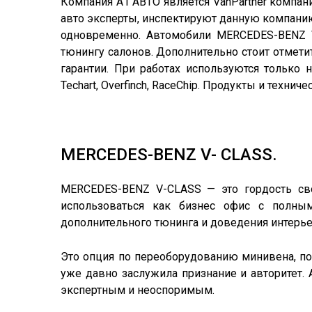
Компания А1 АВТО является VanPartner компа
авто эксперты, инспектируют данную компанию
одновременно. Автомобили MERCEDES-BENZ V
тюнингу салонов. Дополнительно стоит отмети
гарантии. При работах используются только 
Techart, Overfinch, RaceChip. Продукты и тех
MERCEDES-BENZ V- CLASS.
MERCEDES-BENZ V-CLASS — это гордость св
использоваться как бизнес офис с полны
дополнительного тюнинга и доведения интерьер
Это опция по переоборудованию минивена, пол
уже давно заслужила признание и авторитет.
экспертным и неоспоримым.