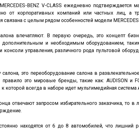
 MERCEDES-BENZ V-CLASS ежедневно подтверждается мас
нно от корпоративных компаний или частных лиц, а тр
гия связана с целым рядом особенностей модели MERCEDE
лона впечатляют. В первую очередь, это концепт бизн
н дополнительным и необходимым оборудованием, таким
консоли управления, различного рода пультовой оборудо
салона, это переоборудование салона в развлекательное 
 правило это мировые бренды, такие как: AUDISON и FO
 к которой всегда в наборе идет мультимедийная система 
онца отвечают запросом избирательного заказчика, то в 
ерждение.
остоянно находятся от 6 до 8 автомобилей, что лишний 