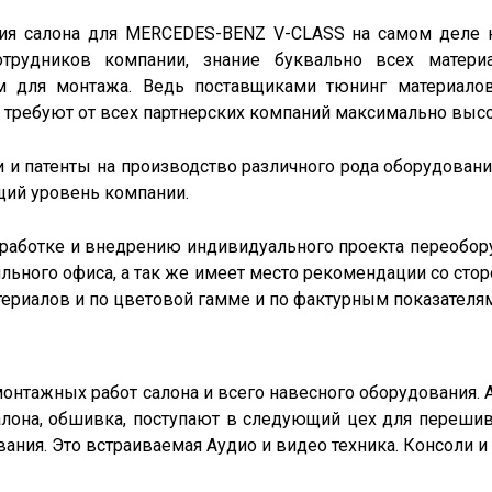
ия салона для MERCEDES-BENZ V-CLASS на самом деле н
отрудников компании, знание буквально всех матери
 для монтажа. Ведь поставщиками тюнинг материалов
 требуют от всех партнерских компаний максимально выс
ки и патенты на производство различного рода оборудован
щий уровень компании.
зработке и внедрению индивидуального проекта переобору
льного офиса, а так же имеет место рекомендации со стор
ериалов и по цветовой гамме и по фактурным показателям
монтажных работ салона и всего навесного оборудования.
салона, обшивка, поступают в следующий цех для перешив
ания. Это встраиваемая Аудио и видео техника. Консоли и