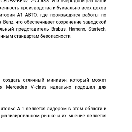
RCEDES-BENZ V-CLASS. И в очередной раз наши
женность производства и буквально всех цехов
тории А1 АВТО, где производятся работы по
-Benz, что обеспечивает сохранение заводской
ный представитель Brabus, Hamann, Startech,
енным стандартам безопасности.
 создать отличный минивэн, который может
я Mercedes V-class идеально подошел для
ателье А 1 является лидером в этом области и
ециализированном рынке и их мнение является