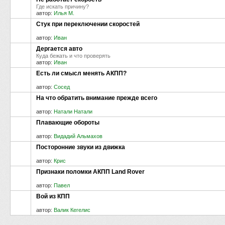
Где искать причину?
автор:
Илья М.
Стук при переключении скоростей
автор:
Иван
Дергается авто
Куда бежать и что проверять
автор:
Иван
Есть ли смысл менять АКПП?
автор:
Сосед
На что обратить внимание прежде всего
автор:
Натали Натали
Плавающие обороты
автор:
Видадий Альмахов
Посторонние звуки из движка
автор:
Крис
Признаки поломки АКПП Land Rover
автор:
Павел
Вой из КПП
автор:
Валик Кегелис