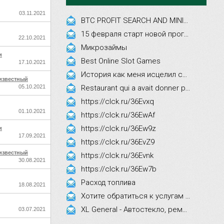
03.11.2021
BTC PROFIT SEARCH AND MINING PHRASES
15 февраля старт новой программы Synergy Executive MBA!
22.10.2021
Микрозаймы
и
Best Online Slot Games
17.10.2021
История как меня исцелил смех, это правда!
известный
05.10.2021
Restaurant qui a avait donner par courrier ne fait que participer les evenements
https://clck.ru/36Evxq
01.10.2021
https://clck.ru/36EwAf
https://clck.ru/36Ew9z
и
17.09.2021
https://clck.ru/36EvZ9
известный
https://clck.ru/36Evnk
30.08.2021
https://clck.ru/36Ew7b
Расход топлива
18.08.2021
Хотите обратиться к услугам эстетической косметологии
XL General - Автостекло, ремонт, замена.
03.07.2021