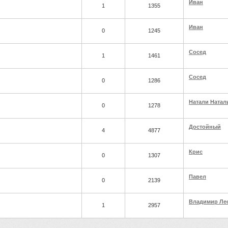
Иван
1
1355
Иван
0
1245
Сосед
1
1461
Сосед
0
1286
Натали Натал
0
1278
Достойный
4
4877
Крис
0
1307
Павел
0
2139
Владимир Ле
1
2957