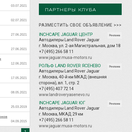
03.07.2021
ПАРТНЕРЫ КЛУБА
02.07.2021
РАЗМЕСТИТЬ СВОЕ ОБЪЯВЛЕНИЕ
>>>
INCHCAPE JAGUAR ЦЕНТР
27.06.2021
Реклама
Автодилеры Land Rover Jaguar
г. Москва, ул. 2-ая Магистральная, дом 18
27.06.2021
+7 (495) 266 58 11
www.jaguar.musa-motors.ru
и
12.06.2021
РОЛЬФ LAND ROVER ЯСЕНЕВО
Реклама
Автодилеры Land Rover Jaguar
г. Москва, 40-й км МКАД (внешняя
17.05.2021
сторона), вл. 1, стр. 2
+7 (495) 407 72 14
08.05.2021
www.landroveryasenevo.ru
INCHCAPE JAGUAR ЮГ
Реклама
25.03.2019
Автодилеры Land Rover Jaguar
г. Москва, МКАД 29 км
онов
+7 (495) 266 58 11
04.09.2015
www.jaguar.musa-motors.ru
1