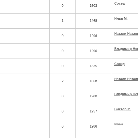
Сосед
0
1503
Илья М.
1
1468
Натали Натал
0
1296
Владимир Не
0
1296
Сосед
0
1335
Натали Натал
2
1668
Владимир Не
0
1280
Виктор М.
0
1257
Иван
0
1286