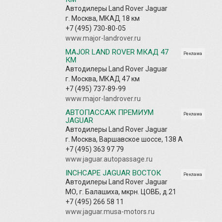
Автодилеры Land Rover Jaguar
г. Москва, МКАД 18 км
+7 (495) 730-80-05
www.major-landrover.ru
MAJOR LAND ROVER МКАД 47
Реклама
КМ
Автодилеры Land Rover Jaguar
г. Москва, МКАД 47 км
+7 (495) 737-89-99
www.major-landrover.ru
АВТОПАССАЖ ПРЕМИУМ
Реклама
JAGUAR
Автодилеры Land Rover Jaguar
г. Москва, Варшавское шоссе, 138 А
+7 (495) 363 97 79
www.jaguar.autopassage.ru
INCHCAPE JAGUAR ВОСТОК
Реклама
Автодилеры Land Rover Jaguar
МО, г. Балашиха, мкрн. ЦОВБ, д.21
+7 (495) 266 58 11
www.jaguar.musa-motors.ru