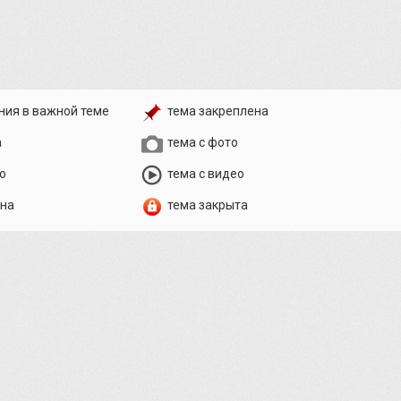
ния в важной теме
тема закреплена
а
тема с фото
о
тема с видео
ена
тема закрыта