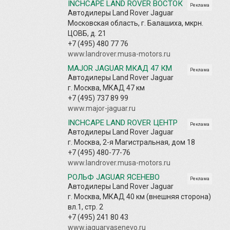
INCHCAPE LAND ROVER ВОСТОК
Реклама
Автодилеры Land Rover Jaguar
Московская область, г. Балашиха, мкрн.
ЦОВБ, д. 21
+7 (495) 480 77 76
www.landrover.musa-motors.ru
MAJOR JAGUAR МКАД 47 КМ
Реклама
Автодилеры Land Rover Jaguar
г. Москва, МКАД 47 км
+7 (495) 737 89 99
www.major-jaguar.ru
INCHCAPE LAND ROVER ЦЕНТР
Реклама
Автодилеры Land Rover Jaguar
г. Москва, 2-я Магистральная, дом 18
+7 (495) 480-77-76
www.landrover.musa-motors.ru
РОЛЬФ JAGUAR ЯСЕНЕВО
Реклама
Автодилеры Land Rover Jaguar
г. Москва, МКАД 40 км (внешняя сторона)
вл.1, стр. 2
+7 (495) 241 80 43
www.jaguaryasenevo.ru