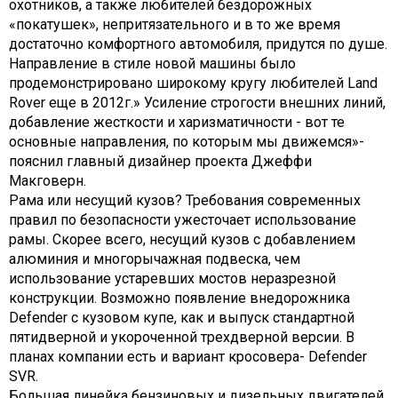
охотников, а также любителей бездорожных
«покатушек», непритязательного и в то же время
достаточно комфортного автомобиля, придутся по душе.
Направление в стиле новой машины было
продемонстрировано широкому кругу любителей Land
Rover еще в 2012г.» Усиление строгости внешних линий,
добавление жесткости и харизматичности - вот те
основные направления, по которым мы движемся»-
пояснил главный дизайнер проекта Джеффи
Макговерн.
Рама или несущий кузов? Требования современных
правил по безопасности ужесточает использование
рамы. Скорее всего, несущий кузов с добавлением
алюминия и многорычажная подвеска, чем
использование устаревших мостов неразрезной
конструкции. Возможно появление внедорожника
Defender с кузовом купе, как и выпуск стандартной
пятидверной и укороченной трехдверной версии. В
планах компании есть и вариант кросовера- Defender
SVR.
Большая линейка бензиновых и дизельных двигателей