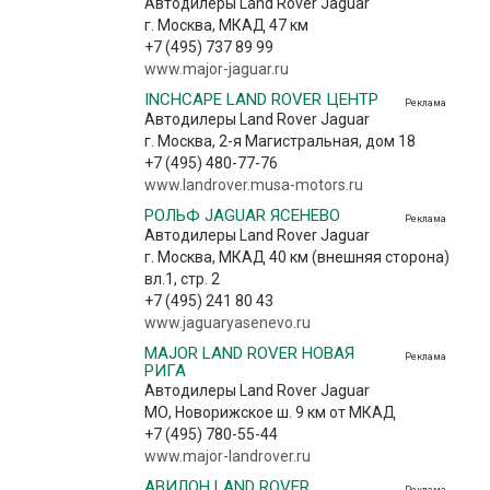
Автодилеры Land Rover Jaguar
г. Москва, МКАД 47 км
+7 (495) 737 89 99
www.major-jaguar.ru
INCHCAPE LAND ROVER ЦЕНТР
Реклама
Автодилеры Land Rover Jaguar
г. Москва, 2-я Магистральная, дом 18
+7 (495) 480-77-76
www.landrover.musa-motors.ru
РОЛЬФ JAGUAR ЯСЕНЕВО
Реклама
Автодилеры Land Rover Jaguar
г. Москва, МКАД 40 км (внешняя сторона)
вл.1, стр. 2
+7 (495) 241 80 43
www.jaguaryasenevo.ru
MAJOR LAND ROVER НОВАЯ
Реклама
РИГА
Автодилеры Land Rover Jaguar
МО, Новорижское ш. 9 км от МКАД
+7 (495) 780-55-44
www.major-landrover.ru
АВИЛОН LAND ROVER
Реклама