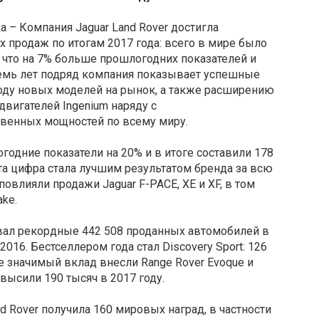
да – Компания Jaguar Land Rover достигла
 продаж по итогам 2017 года: всего в мире было
 что на 7% больше прошлогодних показателей и
Семь лет подряд компания показывает успешные
оду новых моделей на рынок, а также расширению
вигателей Ingenium наряду с
венных мощностей по всему миру.
одние показатели на 20% и в итоге составили 178
а цифра стала лучшим результатом бренда за всю
повлияли продажи Jaguar F-PACE, XE и XF, в том
ke.
вал рекордные 442 508 проданных автомобилей в
 2016. Бестселлером года стал Discovery Sport: 126
 значимый вклад внесли Range Rover Evoque и
евысили 190 тысяч в 2017 году.
nd Rover получила 160 мировых наград, в частности