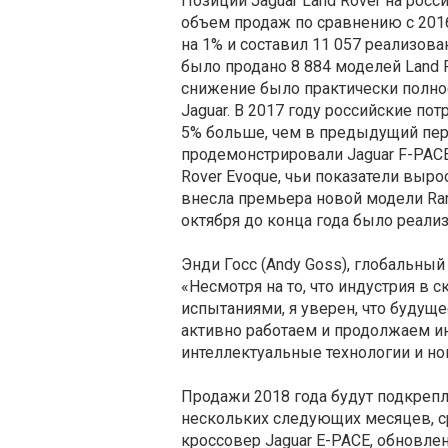
Позиции Jaguar Land Rover на росс
объем продаж по сравнению с 201
на 1% и составил 11 057 реализова
было продано 8 884 моделей Land R
снижение было практически полн
Jaguar. В 2017 году российские пот
5% больше, чем в предыдущий пер
продемонстрировали Jaguar F-PACE (
Rover Evoque, чьи показатели выр
внесла премьера новой модели Ran
октября до конца года было реали
Энди Госс (Andy Goss), глобальный
«Несмотря на то, что индустрия в
испытаниями, я уверен, что будущ
активно работаем и продолжаем и
интеллектуальные технологии и н
Продажи 2018 года будут подкреп
нескольких следующих месяцев, 
кроссовер Jaguar E-PACE, обновлен