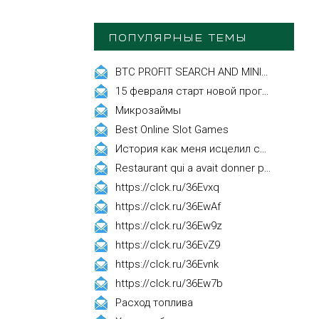
ПОПУЛЯРНЫЕ ТЕМЫ
BTC PROFIT SEARCH AND MINING PHRASES
15 февраля старт новой программы Synergy Executive MBA!
Микрозаймы
Best Online Slot Games
История как меня исцелил смех, это правда!
Restaurant qui a avait donner par courrier ne fait que participer les evenements
https://clck.ru/36Evxq
https://clck.ru/36EwAf
https://clck.ru/36Ew9z
https://clck.ru/36EvZ9
https://clck.ru/36Evnk
https://clck.ru/36Ew7b
Расход топлива