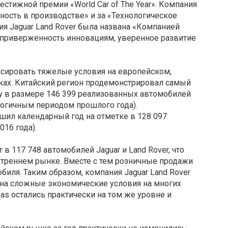
естижной премии «World Car of The Year». Компания
ность в производстве» и за «Технологическое
ия Jaguar Land Rover была названа «Компанией
а приверженность инновациям, уверенное развитие
нсировать тяжелые условия на европейском,
ках. Китайский регион продемонстрировал самый
у в размере 146 399 реализованных автомобилей
логичным периодом прошлого года).
ил календарный год на отметке в 128 097
16 года).
 в 117 748 автомобилей Jaguar и Land Rover, что
утреннем рынке. Вместе с тем розничные продажи
биля. Таким образом, компания Jaguar Land Rover
 на сложные экономические условия на многих
as остались практически на том же уровне и