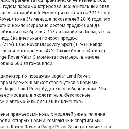
ийском рынке за год практически не изменились:
6 годом продемонстрировал незначительный спад
нных автомобилей. Несмотря на то, что в 2017 году
over, что на 3% меньше показателей 2016 года, это
остью компенсировано ростом продаж бренда
ребители приобрели 2 173 автомобиля Jaguar, что на
иод. Значительный прирост продаж
21%), Land Rover Discovery Sport (11%) и Range
осли почти вдвое – на 42%. Также большой вклад
ge Rover Velar. С момента премьеры в начале
зовано 500 автомобилей.
 директор по продажам Jaguar Land Rover:
 скором времени может столкнуться с новыми
ее Jaguar Land Rover будет многообещающим. Мы
нвестировать в экологичные, безопасные,
овые автомобили для наших клиентов».
лены премьерами новых моделей уже в течение
среди которых новый компактный спортивный
ные Range Rover и Range Rover Sport (в том числе в