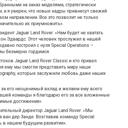
бранными на заказ моделями, стратегически
, и я уверен, что новые кадры привнесут свежий
вом направлении. Все это позволит не только
значительно их приумножить».
езидент Jaguar Land Rover: «Нам будет не хватать
жон Эдвардс. Этот человек прослужил в нашей
давно построил с нуля Special Operations –
мы безмерно гордимся.
токов Jaguar Land Rover Classic и кто привел
ря ему мы смогли представить миру наши
iography, которые заслужили любовь даже наших
за его неоценимый вклад и желаем ему всего
нашей команды я благодарю его за все вложенные
чимые достижения».
лнительный директор Jaguar Land Rover: «Мы
 ван дер Занде. Возглавив команду Special
ль в нашем будущем развитии».