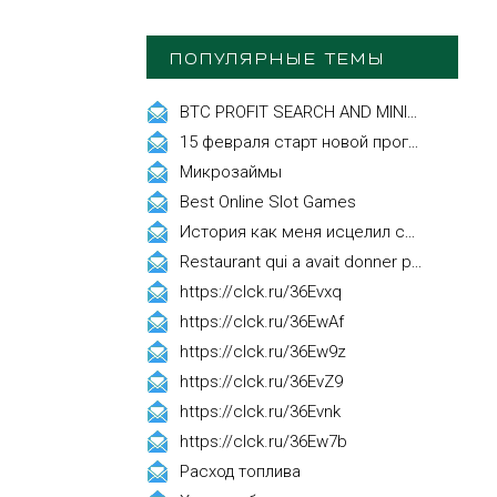
ПОПУЛЯРНЫЕ ТЕМЫ
BTC PROFIT SEARCH AND MINING PHRASES
15 февраля старт новой программы Synergy Executive MBA!
Микрозаймы
Best Online Slot Games
История как меня исцелил смех, это правда!
Restaurant qui a avait donner par courrier ne fait que participer les evenements
https://clck.ru/36Evxq
https://clck.ru/36EwAf
https://clck.ru/36Ew9z
https://clck.ru/36EvZ9
https://clck.ru/36Evnk
https://clck.ru/36Ew7b
Расход топлива