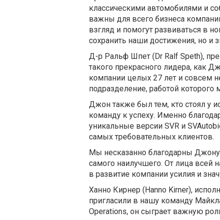
классическими автомобилями и со
важны для всего бизнеса компании
взгляд и помогут развиваться в но
сохранить наши достижения, но и 
Д-р Ральф Шпет (Dr Ralf Speth), пр
такого прекрасного лидера, как Д
компании целых 27 лет и совсем не
подразделение, работой которого 
Джон также был тем, кто стоял у ис
команду к успеху. Именно благода
уникальные версии SVR и SVAutob
самых требовательных клиентов.
Мы несказанно благодарны Джону 
самого наилучшего. От лица всей 
в развитие компании усилия и зна
Ханно Кирнер (Hanno Kirner), испо
пригласили в нашу команду Майкла
Operations, он сыграет важную ро