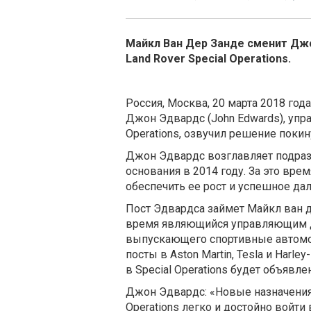
Майкл Ван Дер Занде сменит Джо
Land Rover Special Operations.
Россия, Москва, 20 марта 2018 года
Джон Эдвардс (John Edwards), упр
Operations, озвучил решение покин
Джон Эдвардс возглавляет подразд
основания в 2014 году. За это вр
обеспечить ее рост и успешное да
Пост Эдвардса займет Майкл ван де
время являющийся управляющим ди
выпускающего спортивные автомо
посты в Aston Martin, Tesla и Harl
в Special Operations будет объявле
Джон Эдвардс: «Новые назначения 
Operations легко и достойно войт