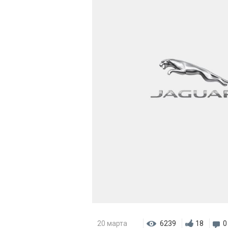
20 марта
6239
18
0