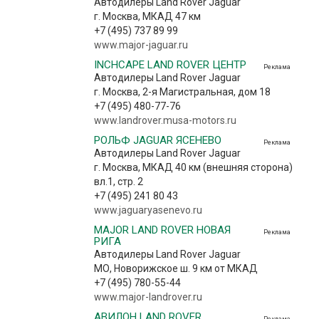
Автодилеры Land Rover Jaguar
г. Москва, МКАД 47 км
+7 (495) 737 89 99
www.major-jaguar.ru
INCHCAPE LAND ROVER ЦЕНТР
Реклама
Автодилеры Land Rover Jaguar
г. Москва, 2-я Магистральная, дом 18
+7 (495) 480-77-76
www.landrover.musa-motors.ru
РОЛЬФ JAGUAR ЯСЕНЕВО
Реклама
Автодилеры Land Rover Jaguar
г. Москва, МКАД 40 км (внешняя сторона)
вл.1, стр. 2
+7 (495) 241 80 43
www.jaguaryasenevo.ru
MAJOR LAND ROVER НОВАЯ
Реклама
РИГА
Автодилеры Land Rover Jaguar
МО, Новорижское ш. 9 км от МКАД
+7 (495) 780-55-44
www.major-landrover.ru
АВИЛОН LAND ROVER
Реклама