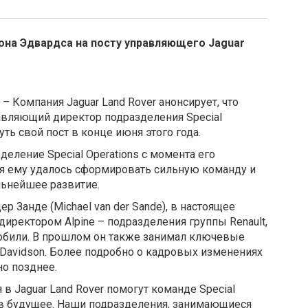
на Эдвардса на посту управляющего Jaguar
 – Компания Jaguar Land Rover анонсирует, что
авляющий директор подразделения Special
уть свой пост в конце июня этого года.
еление Special Operations с момента его
емя ему удалось сформировать сильную команду и
льнейшее развитие.
р Занде (Michael van der Sande), в настоящее
ректором Alpine – подразделения группы Renault,
били. В прошлом он также занимал ключевые
ey-Davidson. Более подробно о кадровых изменениях
но позднее.
в Jaguar Land Rover помогут команде Special
и в будущее. Наши подразделения, занимающиеся