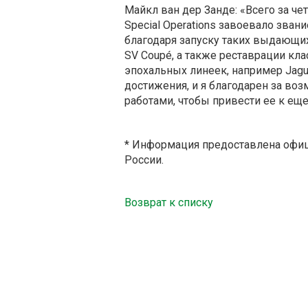
Майкл ван дер Занде: «Всего за ч
Special Operations завоевало зван
благодаря запуску таких выдающихс
SV Coupé, а также реставрации к
эпохальных линеек, например Jag
достижения, и я благодарен за во
работами, чтобы привести ее к ещ
* Информация предоставлена офиц
России.
Возврат к списку