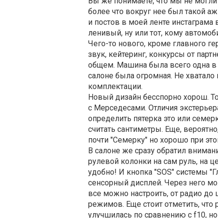
Вы же понимаете, что мы не могли
более что вокруг нее был такой а
и постов в моей ленте инстаграма 
ленивый, ну или тот, кому автомо
Чего-то нового, кроме главного ге
звук, кейтеринг, конкурсы от парт
общем. Машина была всего одна в 
салоне была огромная. Не хватало 
комплектации.
Новый дизайн бесспорно хорош. Тол
с Мерседесами. Отличия экстерьер
определить пятерка это или семерк
считать сантиметры. Еще, вероятно
почти "Семерку" но хорошо при этом
В салоне же сразу обратил внимание
рулевой колонки на сам руль, на ц
удобно! И кнопка "SOS" системы "
сенсорный дисплей. Через него мо
все можно настроить, от радио до ц
режимов. Еще стоит отметить, что 
улучшилась по сравнению с f10, н