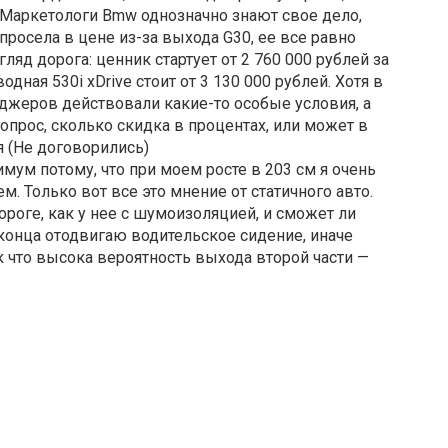
 Маркетологи Bmw однозначно знают свое дело,
0 просела в цене из-за выхода G30, ее все равно
гляд дорога: ценник стартует от 2 760 000 рублей за
ная 530i xDrive стоит от 3 130 000 рублей. Хотя в
джеров действовали какие-то особые условия, а
опрос, сколько скидка в процентах, или может в
я (Не договорились)
мум потому, что при моем росте в 203 см я очень
м. Только вот все это мнение от статичного авто.
дороге, как у нее с шумоизоляцией, и сможет ли
 конца отодвигаю водительское сидение, иначе
к что высока вероятность выхода второй части —