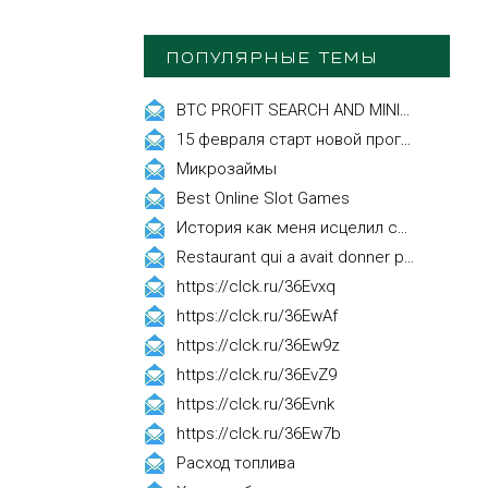
ПОПУЛЯРНЫЕ ТЕМЫ
BTC PROFIT SEARCH AND MINING PHRASES
15 февраля старт новой программы Synergy Executive MBA!
Микрозаймы
Best Online Slot Games
История как меня исцелил смех, это правда!
Restaurant qui a avait donner par courrier ne fait que participer les evenements
https://clck.ru/36Evxq
https://clck.ru/36EwAf
https://clck.ru/36Ew9z
https://clck.ru/36EvZ9
https://clck.ru/36Evnk
https://clck.ru/36Ew7b
Расход топлива