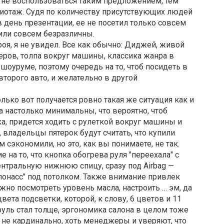
 не воспользоваться таким предложением, тем
жиотаж. Cудя по количеству присутствующих людей
в день презентации, ее не посетил только совсем
били совсем безразличны.
роя, я не увидел. Все как обычно: Диджей, живой
неров, толпа вокруг машины, классика жанра в
шоуруме, поэтому очередь на то, чтоб посидеть в
второго авто, и желательно в другой
ько вот получается ровно такая же ситуация как и
а настолько минимальны, что вероятно, чтоб
а, придется ходить с рулеткой вокруг машины и
, владельцы пятерок будут считать, что купили
 сэкономили, но это, как вы понимаете, не так.
 на то, что кнопка обогрева руля "переехала" с
ентральную нижнюю спицу, сразу под Airbag —
Глонасс" под потолком. Также внимание привлек
жно посмотреть уровень масла, настроить … эм, да
вета подсветки, которой, к слову, 6 цветов и 11
руль стал толще, эргономика салона в целом тоже
о не кардинально, хоть менеджеры и уверяют, что