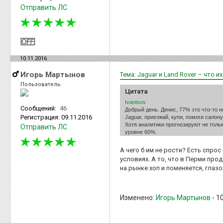
Отправить ЛС
10.11.2016
Игорь Мартынов
Тема: Jaguar и Land Rover – что и
Пользователь
Цитата
Ivantsov
Сообщений:
46
Добрый день. Денис, 77% это что-то 
Регистрация:
09.11.2016
Jaguar, приезжай, купи, помоги салону
Хотя аналитики прогнозируют не тольк
Отправить ЛС
уровне 60%.
А чего б им не рости? Есть спро
условиях. А то, что в Перми про
на рынке хоп и поменяется, глазо
Изменено:
Игорь Мартынов
-
10