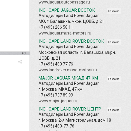
www.jaguar.autopassage.ru
INCHCAPE JAGUAR ВОСТОК
Реклама
Автодилеры Land Rover Jaguar
МО, г. Балашиха, мкрн. ЦОВБ, д.21
+7 (495) 266 58 11
www.jaguar.musa-motors.ru
INCHCAPE LAND ROVER ВОСТОК
Реклама
Автодилеры Land Rover Jaguar
Московская область, г. Балашиха, мкрн.
#3
ЦОВБ, д. 21
+7 (495) 480 77 76
www.landrover.musa-motors.ru
MAJOR JAGUAR МКАД 47 КМ
Реклама
Автодилеры Land Rover Jaguar
г. Москва, МКАД 47 км
+7 (495) 737 89 99
www.major-jaguar.ru
INCHCAPE LAND ROVER ЦЕНТР
Реклама
Автодилеры Land Rover Jaguar
г. Москва, 2-я Магистральная, дом 18
+7 (495) 480-77-76