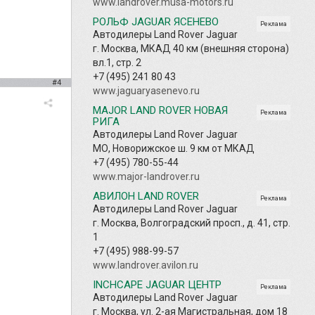
www.landrover.musa-motors.ru
РОЛЬФ JAGUAR ЯСЕНЕВО
Реклама
Автодилеры Land Rover Jaguar
г. Москва, МКАД 40 км (внешняя сторона)
вл.1, стр. 2
+7 (495) 241 80 43
#4
www.jaguaryasenevo.ru
MAJOR LAND ROVER НОВАЯ
Реклама
РИГА
Автодилеры Land Rover Jaguar
МО, Новорижское ш. 9 км от МКАД
+7 (495) 780-55-44
www.major-landrover.ru
АВИЛОН LAND ROVER
Реклама
Автодилеры Land Rover Jaguar
г. Москва, Волгоградский просп., д. 41, стр.
1
+7 (495) 988-99-57
www.landrover.avilon.ru
INCHCAPE JAGUAR ЦЕНТР
Реклама
Автодилеры Land Rover Jaguar
г. Москва, ул. 2-ая Магистральная, дом 18