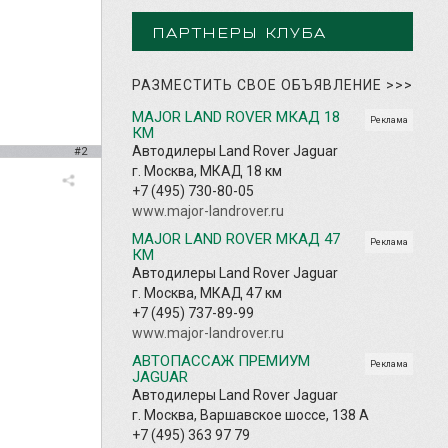
ПАРТНЕРЫ КЛУБА
РАЗМЕСТИТЬ СВОЕ ОБЪЯВЛЕНИЕ
>>>
MAJOR LAND ROVER МКАД 18
Реклама
КМ
Автодилеры Land Rover Jaguar
#2
г. Москва, МКАД 18 км
+7 (495) 730-80-05
www.major-landrover.ru
MAJOR LAND ROVER МКАД 47
Реклама
КМ
Автодилеры Land Rover Jaguar
г. Москва, МКАД 47 км
+7 (495) 737-89-99
www.major-landrover.ru
АВТОПАССАЖ ПРЕМИУМ
Реклама
JAGUAR
Автодилеры Land Rover Jaguar
г. Москва, Варшавское шоссе, 138 А
+7 (495) 363 97 79