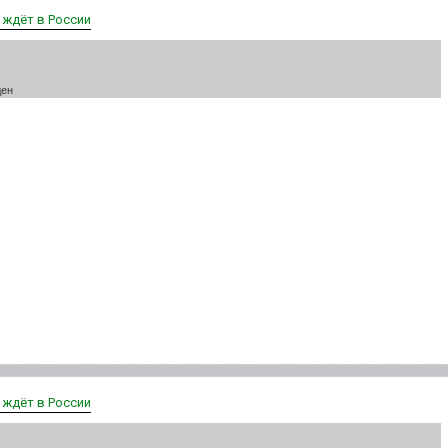
х ждёт в России
ден
х ждёт в России