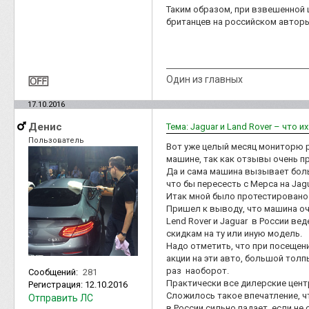
Таким образом, при взвешенной 
британцев на российском авторы
Один из главных
17.10.2016
Денис
Тема: Jaguar и Land Rover – что и
Пользователь
Вот уже целый месяц мониторю р
машине, так как отзывы очень 
Да и сама машина вызывает боль
что бы пересесть с Мерса на Jagu
Итак мной было протестировано 
Пришел к выводу, что машина оч
Lend Rover и Jaguar в России ве
скидкам на ту или иную модель.
Надо отметить, что при посещен
акции на эти авто, большой толп
раз наоборот.
Сообщений:
281
Практически все дилерские цент
Регистрация:
12.10.2016
Сложилось такое впечатление, чт
Отправить ЛС
в России сильно падает. если не 