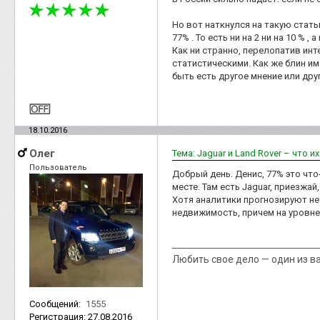
Но вот наткнулся на такую стат
77% . То есть ни на 2 ни на 10 % ,
Как ни странно, перелопатив ин
статистическими. Как же блин им
быть есть другое мнение или дру
18.10.2016
Олег
Тема: Jaguar и Land Rover – что и
Пользователь
Добрый день. Денис, 77% это что
месте. Там есть Jaguar, приезжай
Хотя аналитики прогнозируют не 
недвижимость, причем на уровне
Любить свое дело — один из в
Сообщений:
1555
Регистрация:
27.08.2016