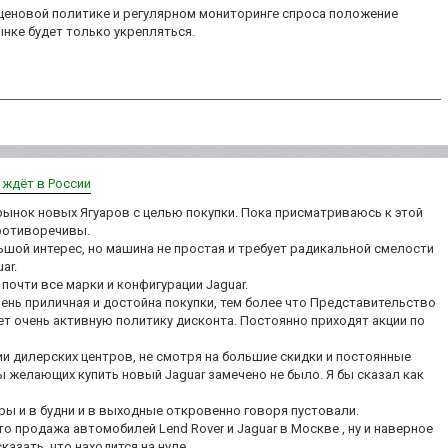
ценовой политике и регулярном мониторинге спроса положение
нке будет только укрепляться.
х ждёт в России
ынок новых Ягуаров с целью покупки. Пока присматриваюсь к этой
противоречивы.
шой интерес, но машина не простая и требует радикальной смелости
ar.
почти все марки и конфигурации Jaguar.
ень приличная и достойна покупки, тем более что Представительство
дет очень активную политику дисконта. Постоянно приходят акции по
ии дилерских центров, не смотря на большие скидки и постоянные
ы желающих купить новый Jaguar замечено не было. Я бы сказал как
ры и в будни и в выходные откровенно говоря пустовали.
о продажа автомобилей Lend Rover и Jaguar в Москве , ну и наверное
сказать, что находится на нуле.