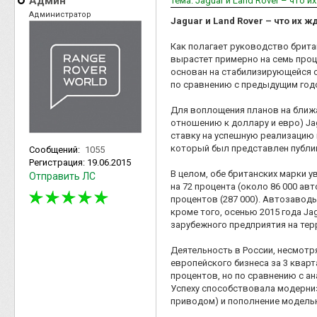
Админ
Тема: Jaguar и Land Rover – что и
Администратор
Jaguar и Land Rover – что их ж
Как полагает руководство брита
вырастет примерно на семь про
основан на стабилизирующейся с
по сравнению с предыдущим год
Для воплощения планов на ближа
отношению к доллару и евро) Ja
ставку на успешную реализацию н
который был представлен публик
Сообщений:
1055
Регистрация:
19.06.2015
В целом, обе британских марки у
Отправить ЛС
на 72 процента (около 86 000 ав
процентов (287 000). Автозавод
кроме того, осенью 2015 года Ja
зарубежного предприятия на тер
Деятельность в России, несмотря
европейского бизнеса за 3 квар
процентов, но по сравнению с а
Успеху способствовала модерни
приводом) и пополнение модельн