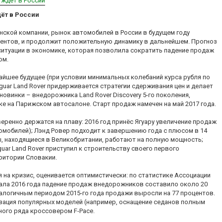
х ждёт в России
дёт в России
нской компании, рынок автомобилей в России в будущем году
центов, и продолжит положительную динамику в дальнейшем. Прогноз
итуации в экономике, которая позволила сократить падение продаж
ом.
йшее будущее (при условии минимальных колебаний курса рубля по
guar Land Rover придерживается стратегии сдерживания цен и делает
овинки – внедорожника Land Rover Discovery 5-го поколения,
е на Парижском автосалоне. Старт продаж намечен на май 2017 года.
веренно держатся на плаву: 2016 год принёс Ягуару увеличение продаж
томобилей); Лэнд Ровер подходит к завершению года с плюсом в 14
ы, находящиеся в Великобритании, работают на полную мощность;
guar Land Rover приступил к строительству своего первого
ритории Словакии.
 на кризис, оценивается оптимистически: по статистике Ассоциации
тала 2016 года падение продаж внедорожников составило около 20
налогичным периодом 2015-го года продажи выросли на 77 процентов.
зация популярных моделей (например, оснащение седанов полным
ого ряда кроссовером F-Pace.