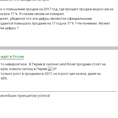
ью о повышении продаж на 2017 год, где процент продаж вырос аж на
 а на все 77 %. Я глазам своим не поверил.
тернет, убедился что эти цифры являются официальными
 удается повышать продажи на 17 год на 77 % ? Не понимаю. Может
гие цифры ?
х ждёт в России
-то невероятное. В Перми в салоне Lend Rover продажи стоят на
, купи, помоги салону в Перми
!!!
только рост в продажах в 2017, но и рост цен на все, даже на
 60%.
ажнейших принципов успеха!