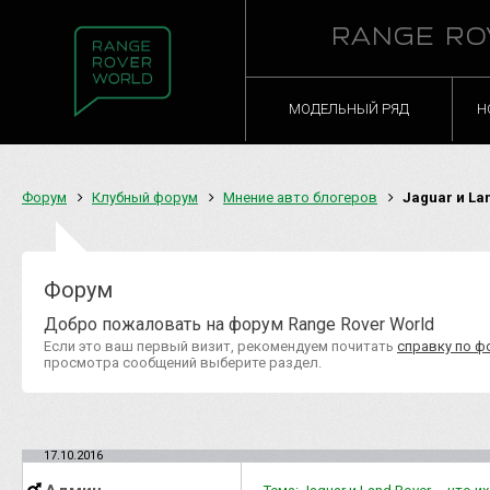
RANGE RO
МОДЕЛЬНЫЙ РЯД
Н
Форум
Клубный форум
Мнение авто блогеров
Jaguar и Lan
Форум
Добро пожаловать на форум Range Rover World
Если это ваш первый визит, рекомендуем почитать
справку по ф
просмотра сообщений выберите раздел.
17.10.2016