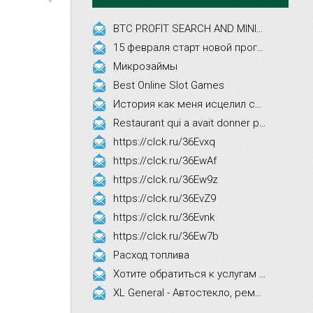
BTC PROFIT SEARCH AND MINING PHRASES
15 февраля старт новой программы Synergy Executive MBA!
Микрозаймы
Best Online Slot Games
История как меня исцелил смех, это правда!
Restaurant qui a avait donner par courrier ne fait que participer les evenements
https://clck.ru/36Evxq
https://clck.ru/36EwAf
https://clck.ru/36Ew9z
https://clck.ru/36EvZ9
https://clck.ru/36Evnk
https://clck.ru/36Ew7b
Расход топлива
Хотите обратиться к услугам эстетической косметологии
XL General - Автостекло, ремонт, замена.