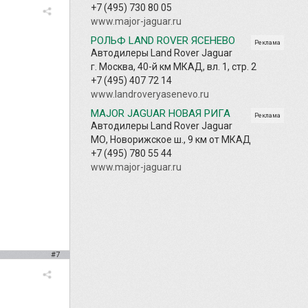
+7 (495) 730 80 05
www.major-jaguar.ru
РОЛЬФ LAND ROVER ЯСЕНЕВО
Реклама
Автодилеры Land Rover Jaguar
г. Москва, 40-й км МКАД, вл. 1, стр. 2
+7 (495) 407 72 14
www.landroveryasenevo.ru
MAJOR JAGUAR НОВАЯ РИГА
Реклама
Автодилеры Land Rover Jaguar
МО, Новорижское ш., 9 км от МКАД
+7 (495) 780 55 44
www.major-jaguar.ru
#7