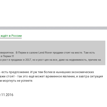
х ждёт в России
невероятное. В Перми в салоне Lend Rover продажи стоят на месте. Там есть
 в Перми !!!
о рост в продажах в 2017, но и рост цен на все, даже на недвижимость, причем на
с - есть предложение. И уж тем более в нынешних экономических
дажи стоят - так это ещё может временное явление, и завтра ситуация
м моргнуть не успеете.
.11.2016