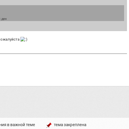
х ден
 пожалуйста
ния в важной теме
тема закреплена