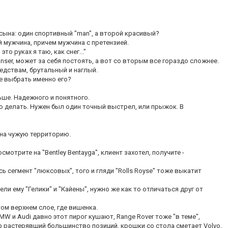
 сына: один спортивный "man", а второй красивый?
 мужчина, причем мужчина с претензией.
то руках я таю, как снег..."
anser, может за себя постоять, а вот со вторым все гораздо сложнее.
едствам, брутальный и наглый.
е выбрать именно его?
ше. Надежного и понятного.
о делать. Нужен был один точный выстрел, или прыжок. В
 на чужую территорию.
смотрите на "Bentley Bentayga", клиент захотел, получите -
ь сегмент "люксовых", того и гляди "Rolls Royse" тоже выкатит
ли ему "Гелики" и "Кайены", нужно же как то отличаться друг от
том верхнем слое, где вишенка.
s, BMW и Audi давно этот пирог кушают, Range Rover тоже "в теме",
p растерявший большинство позиций, крошки со стола сметает Volvo,