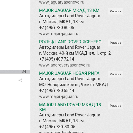
www.jaguaryasenevo.ru
MAJOR JAGUAR МКАД 18 КМ
Реклама
Автодилеры Land Rover Jaguar
г. Москва, МКАД 18 км
+7 (495) 730 80 05
www.major-jaguar.ru
РОЛЬФ LAND ROVER ЯСЕНЕВО
Реклама
Автодилеры Land Rover Jaguar
г. Москва, 40-й км МКАД, вл. 1, стр. 2
+7 (495) 407 72 14
www.landroveryasenevo.ru
#4
MAJOR JAGUAR НОВАЯ РИГА
Реклама
Автодилеры Land Rover Jaguar
МО, Новорижское ш., 9 км от МКАД
+7 (495) 780 55 44
www.major-jaguar.ru
MAJOR LAND ROVER МКАД 18
Реклама
КМ
Автодилеры Land Rover Jaguar
г. Москва, МКАД 18 км
+7 (495) 730-80-05
www.major-landrover.ru