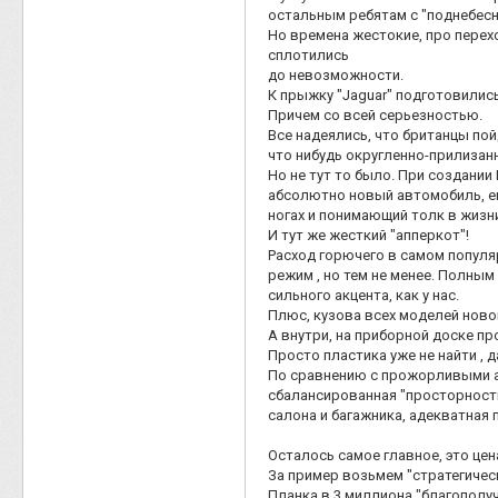
остальным ребятам с "поднебесн
Но времена жестокие, про перехо
сплотились
до невозможности.
К прыжку "Jaguar" подготовились
Причем со всей серьезностью.
Все надеялись, что британцы пой
что нибудь округленно-прилизанн
Но не тут то было. При создани
абсолютно новый автомобиль, ег
ногах и понимающий толк в жизн
И тут же жесткий "апперкот"!
Расход горючего в самом популя
режим , но тем не менее. Полным
сильного акцента, как у нас.
Плюс, кузова всех моделей новой
А внутри, на приборной доске пр
Просто пластика уже не найти , д
По сравнению с прожорливыми ам
сбалансированная "просторност
салона и багажника, адекватная 
Осталось самое главное, это цен
За пример возьмем "стратегичес
Планка в 3 миллиона "благополуч