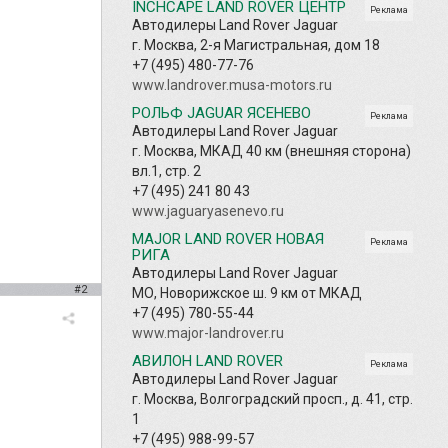
INCHCAPE LAND ROVER ЦЕНТР
Реклама
Автодилеры Land Rover Jaguar
г. Москва, 2-я Магистральная, дом 18
+7 (495) 480-77-76
www.landrover.musa-motors.ru
РОЛЬФ JAGUAR ЯСЕНЕВО
Реклама
Автодилеры Land Rover Jaguar
г. Москва, МКАД 40 км (внешняя сторона)
вл.1, стр. 2
+7 (495) 241 80 43
www.jaguaryasenevo.ru
MAJOR LAND ROVER НОВАЯ
Реклама
РИГА
Автодилеры Land Rover Jaguar
#2
МО, Новорижское ш. 9 км от МКАД
+7 (495) 780-55-44
www.major-landrover.ru
АВИЛОН LAND ROVER
Реклама
Автодилеры Land Rover Jaguar
г. Москва, Волгоградский просп., д. 41, стр.
1
+7 (495) 988-99-57