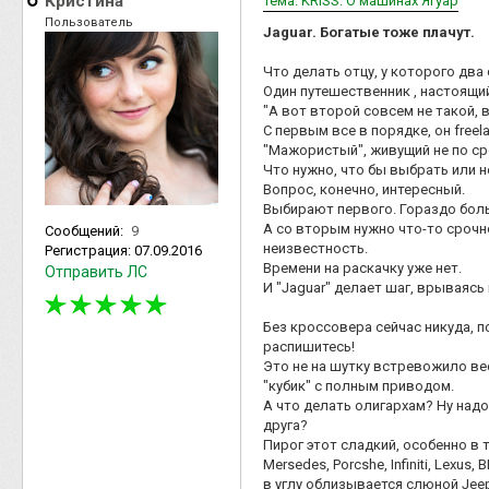
Кристина
Тема: KRISS: О машинах Ягуар
Пользователь
Jaguar. Богатые тоже плачут.
Что делать отцу, у которого два
Один путешественник , настоящий
"А вот второй совсем не такой, в э
С первым все в порядке, он freel
"Мажористый", живущий не по ср
Что нужно, что бы выбрать или н
Вопрос, конечно, интересный.
Выбирают первого. Гораздо боль
А со вторым нужно что-то срочн
Сообщений:
9
неизвестность.
Регистрация:
07.09.2016
Времени на раскачку уже нет.
Отправить ЛС
И "Jaguar" делает шаг, врываясь
Без кроссовера сейчас никуда, по
распишитесь!
Это не на шутку встревожило вес
"кубик" с полным приводом.
А что делать олигархам? Ну надое
друга?
Пирог этот сладкий, особенно в 
Mersedes, Porcshe, Infiniti, Lexu
в углу облизывается слюной Jee