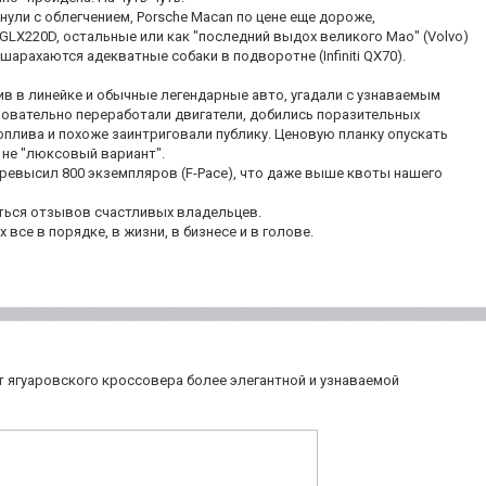
хнули с облегчением, Porsche Macan по цене еще дороже,
 GLX220D, остальные или как "последний выдох великого Мао" (Volvo)
 шарахаются адекватные собаки в подворотне (Infiniti QX70).
ив в линейке и обычные легендарные авто, угадали с узнаваемым
новательно переработали двигатели, добились поразительных
оплива и похоже заинтриговали публику. Ценовую планку опускать
т не "люксовый вариант".
превысил 800 экземпляров (F-Pace), что даже выше квоты нашего
ться отзывов счастливых владельцев.
х все в порядке, в жизни, в бизнесе и в голове.
от ягуаровского кроссовера более элегантной и узнаваемой