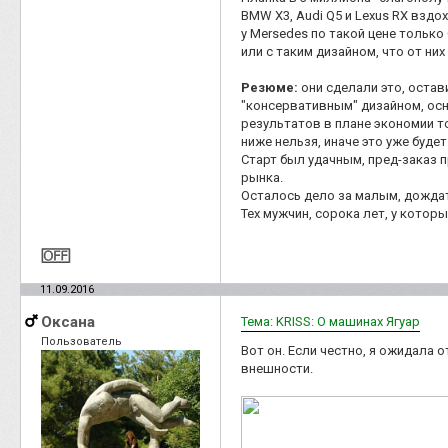
BMW X3, Аudi Q5 и Lexus RX вздо
у Mersedes по такой цене только
или с таким дизайном, что от них
Резюме:
они сделали это, остав
"консервативным" дизайном, ос
результатов в плане экономии т
ниже нельзя, иначе это уже буде
Старт был удачным, пред-заказ 
рынка.
Осталось дело за малым, дожда
Тех мужчин, сорока лет, у которы
11.09.2016
Оксана
Тема: KRISS: О машинах Ягуар
Пользователь
Вот он. Если честно, я ожидала 
внешности.