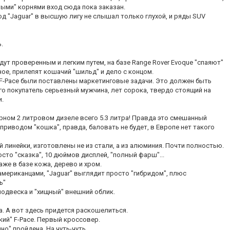
ыми" корнями вход сюда пока заказан.
д "Jaguar" в высшую лигу не слышал только глухой, и ряды SUV
.
дут проверенным и легким путем, на базе Range Rover Evoque "спаяют"
ое, прилепят кошачий "шильд" и дело с концом.
и F-Pace были поставлены маркетинговые задачи. Это должен быть
о покупатель серьезный мужчина, лет сорока, твердо стоящий на
и.
рном 2 литровом дизеле всего 5.3 литра! Правда это смешанный
 приводом "кошка", правда, баловать не будет, в Европе нет такого
 линейки, изготовлены не из стали, а из алюминия. Почти полностью.
осто "сказка", 10 дюймов дисплей, "полный фарш"...
аже в базе кожа, дерево и хром.
ериканцами, "Jaguar" выглядит просто "гибридом", плюс
ь"
подвеска и "хищный" внешний облик.
а. А вот здесь придется раскошелиться.
кий" F-Pace. Первый кроссовер.
но" пройдена. На чуть-чуть.