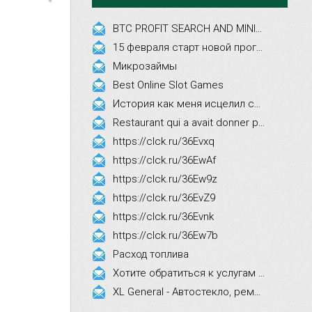
BTC PROFIT SEARCH AND MINING PHRASES
15 февраля старт новой программы Synergy Executive MBA!
Микрозаймы
Best Online Slot Games
История как меня исцелил смех, это правда!
Restaurant qui a avait donner par courrier ne fait que participer les evenements
https://clck.ru/36Evxq
https://clck.ru/36EwAf
https://clck.ru/36Ew9z
https://clck.ru/36EvZ9
https://clck.ru/36Evnk
https://clck.ru/36Ew7b
Расход топлива
Хотите обратиться к услугам эстетической косметологии
XL General - Автостекло, ремонт, замена.