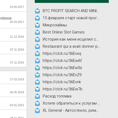
15.09.2017
BTC PROFIT SEARCH AND MINING PHRASES
15 февраля старт новой программы Synergy Executive MBA!
рубинов
25.03.2017
Микрозаймы
Best Online Slot Games
11.12.2016
История как меня исцелил смех, это правда!
Restaurant qui a avait donner par courrier ne fait que participer les evenements
07.11.2016
https://clck.ru/36Evxq
https://clck.ru/36EwAf
07.11.2016
https://clck.ru/36Ew9z
https://clck.ru/36EvZ9
27.03.2019
https://clck.ru/36Evnk
https://clck.ru/36Ew7b
26.05.2018
Расход топлива
Хотите обратиться к услугам эстетической косметологии
03.01.2022
XL General - Автостекло, ремонт, замена.
28.11.2021