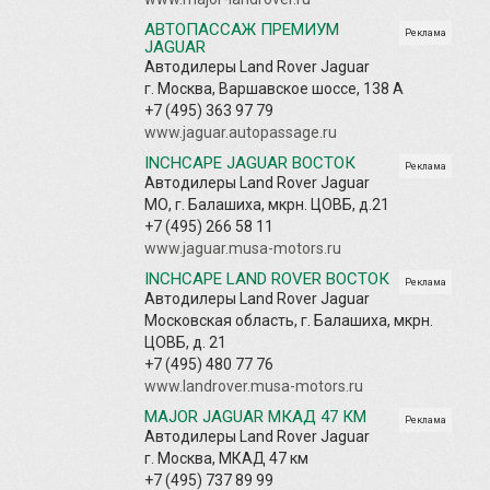
АВТОПАССАЖ ПРЕМИУМ
Реклама
JAGUAR
Автодилеры Land Rover Jaguar
г. Москва, Варшавское шоссе, 138 А
+7 (495) 363 97 79
www.jaguar.autopassage.ru
INCHCAPE JAGUAR ВОСТОК
Реклама
Автодилеры Land Rover Jaguar
МО, г. Балашиха, мкрн. ЦОВБ, д.21
+7 (495) 266 58 11
www.jaguar.musa-motors.ru
INCHCAPE LAND ROVER ВОСТОК
Реклама
Автодилеры Land Rover Jaguar
Московская область, г. Балашиха, мкрн.
ЦОВБ, д. 21
+7 (495) 480 77 76
www.landrover.musa-motors.ru
MAJOR JAGUAR МКАД 47 КМ
Реклама
Автодилеры Land Rover Jaguar
г. Москва, МКАД 47 км
+7 (495) 737 89 99