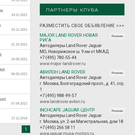
ПАРТНЕРЫ КЛУБА
ир
24.11.2021
р
РАЗМЕСТИТЬ СВОЕ ОБЪЯВЛЕНИЕ
>>>
03.11.2021
MAJOR LAND ROVER НОВАЯ
Реклама
РИГА
21.10.2021
Автодилеры Land Rover Jaguar
МО, Новорижское ш. 9 км от МКАД
й
+7 (495) 780-55-44
19.06.2021
www.major-landrover.ru
bet
АВИЛОН LAND ROVER
Реклама
08.06.2021
Автодилеры Land Rover Jaguar
г. Москва, Волгоградский просп., д. 41, стр.
1
+7 (495) 988-99-57
oori
www.landrover.avilon.ru
07.04.2021
INCHCAPE JAGUAR ЦЕНТР
Реклама
Автодилеры Land Rover Jaguar
27.11.2016
г. Москва, ул. 2-ая Магистральная, дом 18
+7 (495) 266 58 11
1
www.jaguar.musa-motors.ru