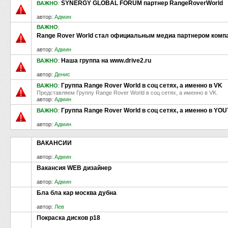
SYNERGY GLOBAL FORUM партнер RangeRoverWorld
ВАЖНО
:
автор:
Админ
ВАЖНО
:
Range Rover World стал официальным медиа партнером компан
автор:
Админ
Наша группа на www.drive2.ru
ВАЖНО
:
автор:
Денис
Группа Range Rover World в соц сетях, а именно в VK
ВАЖНО
:
Представляем Группу Range Rover World в соц сетях, а именно в VK.
автор:
Админ
Группа Range Rover World в соц сетях, а именно в YO
ВАЖНО
:
автор:
Админ
ВАКАНСИИ
автор:
Админ
Вакансия WEB дизайнер
автор:
Админ
Бла бла кар москва дубна
автор:
Лев
Покраска дисков р18