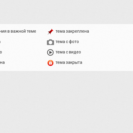
ния в важной теме
тема закреплена
а
тема с фото
о
тема с видео
ена
тема закрыта