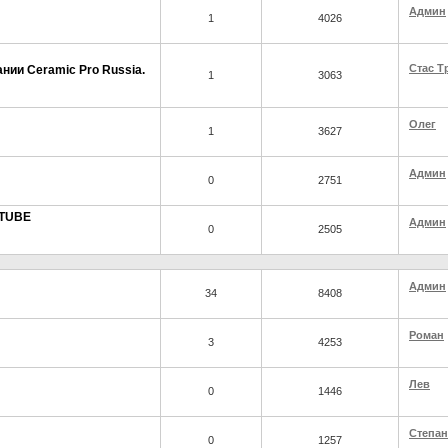
Админ
1
4026
Стас Т
ии Ceramic Pro Russia.
1
3063
Олег
1
3627
Админ
0
2751
UTUBE
Админ
0
2505
Админ
34
8408
Роман
3
4253
Лев
0
1446
Степан
0
1257