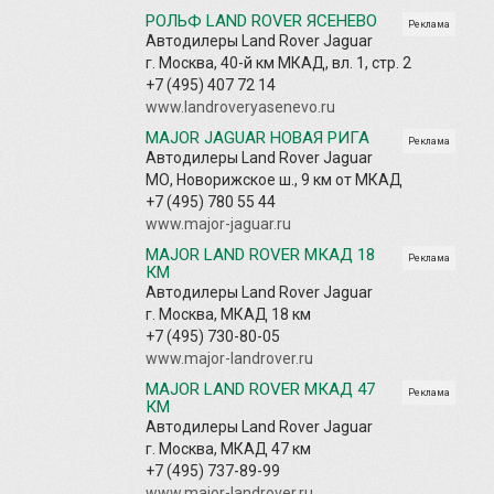
РОЛЬФ LAND ROVER ЯСЕНЕВО
Реклама
Автодилеры Land Rover Jaguar
г. Москва, 40-й км МКАД, вл. 1, стр. 2
+7 (495) 407 72 14
www.landroveryasenevo.ru
MAJOR JAGUAR НОВАЯ РИГА
Реклама
Автодилеры Land Rover Jaguar
МО, Новорижское ш., 9 км от МКАД
+7 (495) 780 55 44
www.major-jaguar.ru
MAJOR LAND ROVER МКАД 18
Реклама
КМ
Автодилеры Land Rover Jaguar
г. Москва, МКАД 18 км
+7 (495) 730-80-05
www.major-landrover.ru
MAJOR LAND ROVER МКАД 47
Реклама
КМ
Автодилеры Land Rover Jaguar
г. Москва, МКАД 47 км
+7 (495) 737-89-99
www.major-landrover.ru