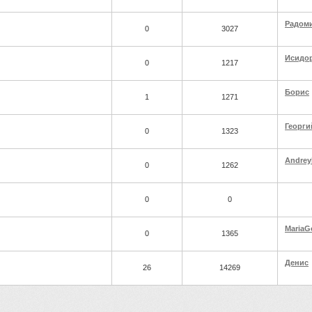
Радом
0
3027
Исидо
0
1217
Борис
1
1271
Георги
0
1323
Andrey
0
1262
0
0
MariaG
0
1365
Денис
26
14269