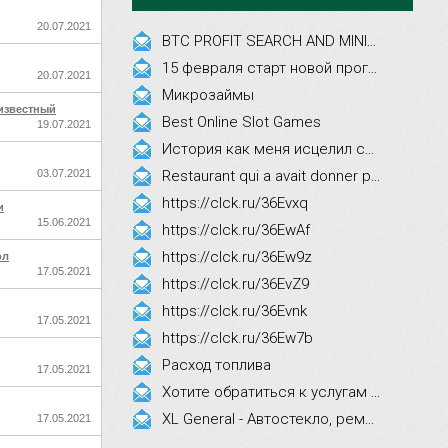
20.07.2021
BTC PROFIT SEARCH AND MINING PHRASES
15 февраля старт новой программы Synergy Executive MBA!
20.07.2021
Микрозаймы
известный
Best Online Slot Games
19.07.2021
История как меня исцелил смех, это правда!
03.07.2021
Restaurant qui a avait donner par courrier ne fait que participer les evenements
https://clck.ru/36Evxq
и
15.06.2021
https://clck.ru/36EwAf
https://clck.ru/36Ew9z
ол
17.05.2021
https://clck.ru/36EvZ9
https://clck.ru/36Evnk
17.05.2021
https://clck.ru/36Ew7b
Расход топлива
17.05.2021
Хотите обратиться к услугам эстетической косметологии
XL General - Автостекло, ремонт, замена.
17.05.2021