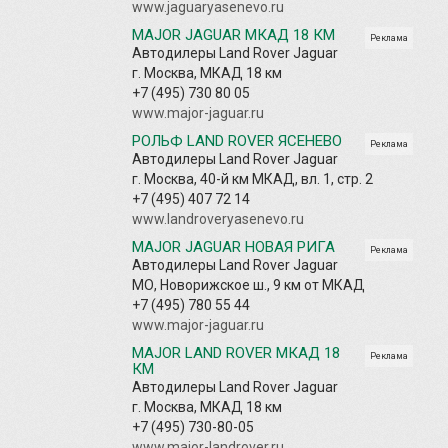
www.jaguaryasenevo.ru
MAJOR JAGUAR МКАД 18 КМ
Реклама
Автодилеры Land Rover Jaguar
г. Москва, МКАД 18 км
+7 (495) 730 80 05
www.major-jaguar.ru
РОЛЬФ LAND ROVER ЯСЕНЕВО
Реклама
Автодилеры Land Rover Jaguar
г. Москва, 40-й км МКАД, вл. 1, стр. 2
+7 (495) 407 72 14
www.landroveryasenevo.ru
MAJOR JAGUAR НОВАЯ РИГА
Реклама
Автодилеры Land Rover Jaguar
МО, Новорижское ш., 9 км от МКАД
+7 (495) 780 55 44
www.major-jaguar.ru
MAJOR LAND ROVER МКАД 18
Реклама
КМ
Автодилеры Land Rover Jaguar
г. Москва, МКАД 18 км
+7 (495) 730-80-05
www.major-landrover.ru