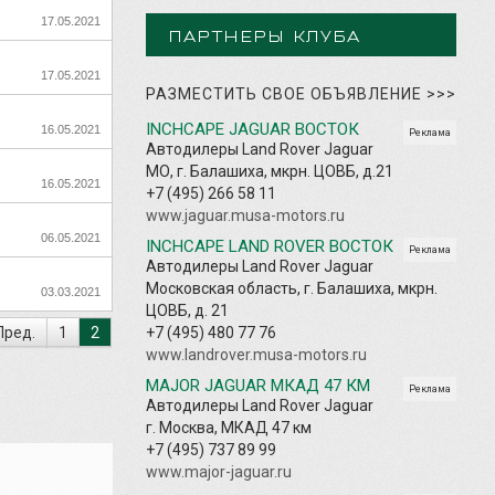
17.05.2021
ПАРТНЕРЫ КЛУБА
17.05.2021
РАЗМЕСТИТЬ СВОЕ ОБЪЯВЛЕНИЕ
>>>
INCHCAPE JAGUAR ВОСТОК
16.05.2021
Реклама
Автодилеры Land Rover Jaguar
МО, г. Балашиха, мкрн. ЦОВБ, д.21
16.05.2021
+7 (495) 266 58 11
www.jaguar.musa-motors.ru
06.05.2021
INCHCAPE LAND ROVER ВОСТОК
Реклама
Автодилеры Land Rover Jaguar
Московская область, г. Балашиха, мкрн.
03.03.2021
ЦОВБ, д. 21
Пред.
1
2
+7 (495) 480 77 76
www.landrover.musa-motors.ru
MAJOR JAGUAR МКАД 47 КМ
Реклама
Автодилеры Land Rover Jaguar
г. Москва, МКАД 47 км
+7 (495) 737 89 99
www.major-jaguar.ru