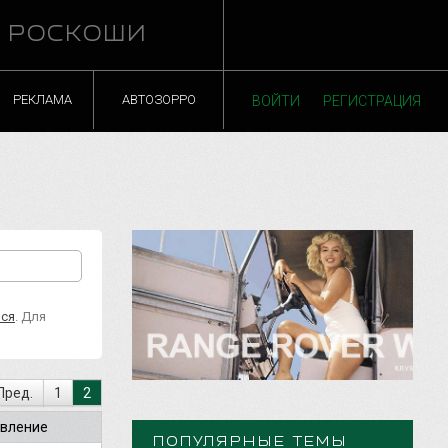
Й РОСКОШИ
РЕКЛАМА
АВТОЗОРРО
ВОЙТИ
РЕГИСТРАЦИЯ
ься
. Для
Пред.
1
2
вление
ПОПУЛЯРНЫЕ ТЕМЫ