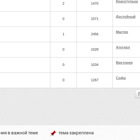
Красотулька
2
1470
Достойный
0
1071
Мастер
1
2456
Атогерл
0
1028
Виктория
0
1034
Софа
0
1267
ния в важной теме
тема закреплена