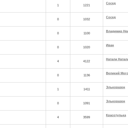
Сосед
1
1221
Сосед
0
1032
Владимир Не
0
1100
Иван
0
1020
Натали Натал
4
4122
Великий Мог
0
1136
Элькоразон
1
1411
Элькоразон
0
1091
Красотулька
4
3599