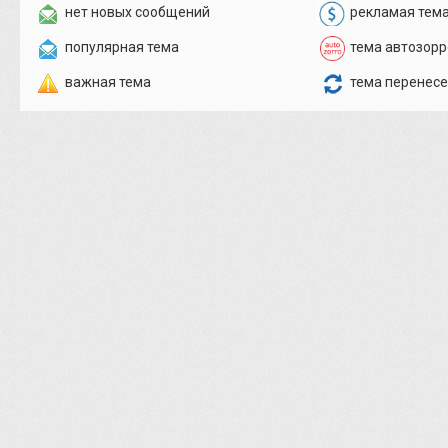
нет новых сообщений
рекламая тем
популярная тема
тема автозорр
важная тема
тема перенес