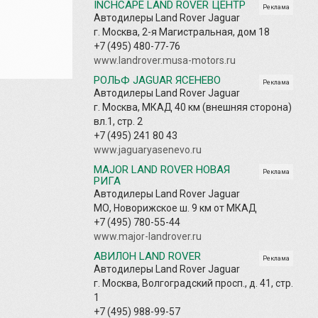
INCHCAPE LAND ROVER ЦЕНТР
Реклама
Автодилеры Land Rover Jaguar
г. Москва, 2-я Магистральная, дом 18
+7 (495) 480-77-76
www.landrover.musa-motors.ru
РОЛЬФ JAGUAR ЯСЕНЕВО
Реклама
Автодилеры Land Rover Jaguar
г. Москва, МКАД 40 км (внешняя сторона)
вл.1, стр. 2
+7 (495) 241 80 43
www.jaguaryasenevo.ru
MAJOR LAND ROVER НОВАЯ
Реклама
РИГА
Автодилеры Land Rover Jaguar
МО, Новорижское ш. 9 км от МКАД
+7 (495) 780-55-44
www.major-landrover.ru
АВИЛОН LAND ROVER
Реклама
Автодилеры Land Rover Jaguar
г. Москва, Волгоградский просп., д. 41, стр.
1
+7 (495) 988-99-57