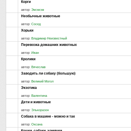
Корги
автор:
Эмэмэм
Необычные животные
автор:
Сосед
Хорьки
автор:
Владимир Неизвестный
Перевозка домашних животных
автор:
Иван
Кролики
автор:
Вячеслав
Заводить ли собаку (большую)
автор:
Великий Могол
Экзотика
автор:
Валентина
Дети и животные
автор:
Элькоразон
Собака в машине - можно и так
автор:
Оксана
Кошки, собаки, хомячки....