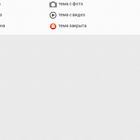
а
тема с фото
о
тема с видео
ена
тема закрыта