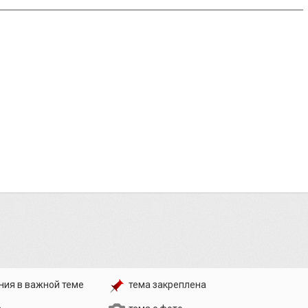
ния в важной теме
тема закреплена