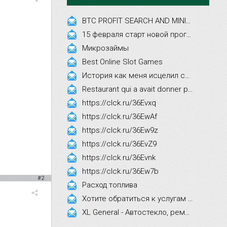
BTC PROFIT SEARCH AND MINING PHRASES
15 февраля старт новой программы Synergy Executive MBA!
Микрозаймы
Best Online Slot Games
История как меня исцелил смех, это правда!
Restaurant qui a avait donner par courrier ne fait que participer les evenements
https://clck.ru/36Evxq
https://clck.ru/36EwAf
https://clck.ru/36Ew9z
https://clck.ru/36EvZ9
https://clck.ru/36Evnk
https://clck.ru/36Ew7b
#2
Расход топлива
Хотите обратиться к услугам эстетической косметологии
XL General - Автостекло, ремонт, замена.