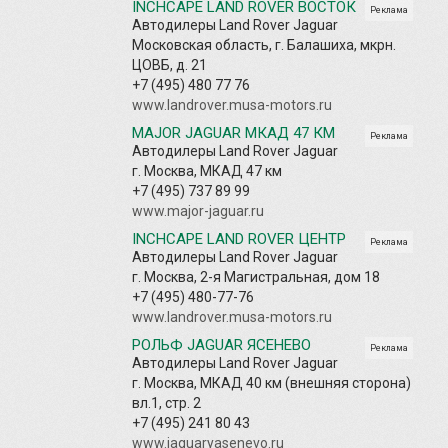
INCHCAPE LAND ROVER ВОСТОК
Реклама
Автодилеры Land Rover Jaguar
Московская область, г. Балашиха, мкрн.
ЦОВБ, д. 21
+7 (495) 480 77 76
www.landrover.musa-motors.ru
MAJOR JAGUAR МКАД 47 КМ
Реклама
Автодилеры Land Rover Jaguar
г. Москва, МКАД 47 км
+7 (495) 737 89 99
www.major-jaguar.ru
INCHCAPE LAND ROVER ЦЕНТР
Реклама
Автодилеры Land Rover Jaguar
г. Москва, 2-я Магистральная, дом 18
+7 (495) 480-77-76
www.landrover.musa-motors.ru
РОЛЬФ JAGUAR ЯСЕНЕВО
Реклама
Автодилеры Land Rover Jaguar
г. Москва, МКАД 40 км (внешняя сторона)
вл.1, стр. 2
+7 (495) 241 80 43
www.jaguaryasenevo.ru