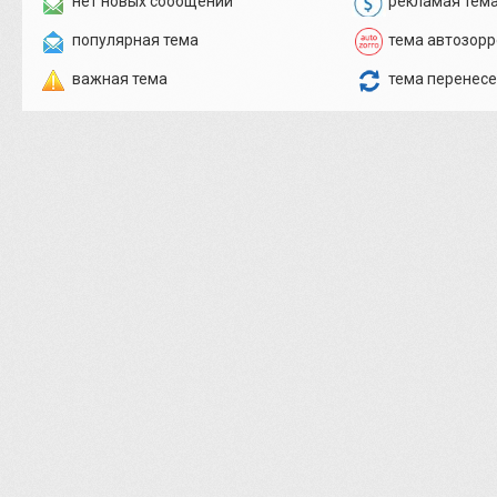
нет новых сообщений
рекламая тем
популярная тема
тема автозорр
важная тема
тема перенес