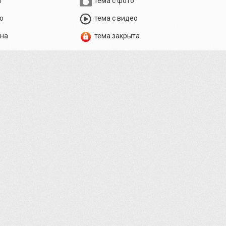
а
тема с фото
о
тема с видео
ена
тема закрыта