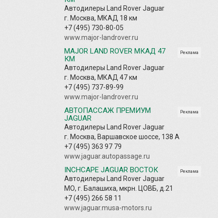
Автодилеры Land Rover Jaguar
г. Москва, МКАД 18 км
+7 (495) 730-80-05
www.major-landrover.ru
MAJOR LAND ROVER МКАД 47
Реклама
КМ
Автодилеры Land Rover Jaguar
г. Москва, МКАД 47 км
+7 (495) 737-89-99
www.major-landrover.ru
АВТОПАССАЖ ПРЕМИУМ
Реклама
JAGUAR
Автодилеры Land Rover Jaguar
г. Москва, Варшавское шоссе, 138 А
+7 (495) 363 97 79
www.jaguar.autopassage.ru
INCHCAPE JAGUAR ВОСТОК
Реклама
Автодилеры Land Rover Jaguar
МО, г. Балашиха, мкрн. ЦОВБ, д.21
+7 (495) 266 58 11
www.jaguar.musa-motors.ru