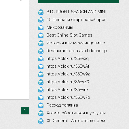
BTC PROFIT SEARCH AND MINING PHRASES
15 февраля старт новой программы Synergy Executive MBA!
Микрозаймы
Best Online Slot Games
История как меня исцелил смех, это правда!
Restaurant qui a avait donner par courrier ne fait que participer les evenements
https://clck.ru/36Evxq
https://clck.ru/36EwAf
https://clck.ru/36Ew9z
https://clck.ru/36EvZ9
https://clck.ru/36Evnk
https://clck.ru/36Ew7b
Расход топлива
1
Хотите обратиться к услугам эстетической косметологии
XL General - Автостекло, ремонт, замена.