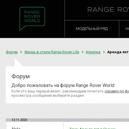
RANGE RO
МОДЕЛЬНЫЙ РЯД
Н
Форум
Жизнь в стиле Range Rover Life
Курилка
Аренда яхт
Форум
Добро пожаловать на форум Range Rover World
Если это ваш первый визит, рекомендуем почитать
справку по ф
просмотра сообщений выберите раздел.
13.11.2020