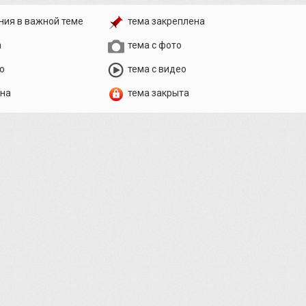
ния в важной теме
тема закреплена
а
тема с фото
о
тема с видео
ена
тема закрыта