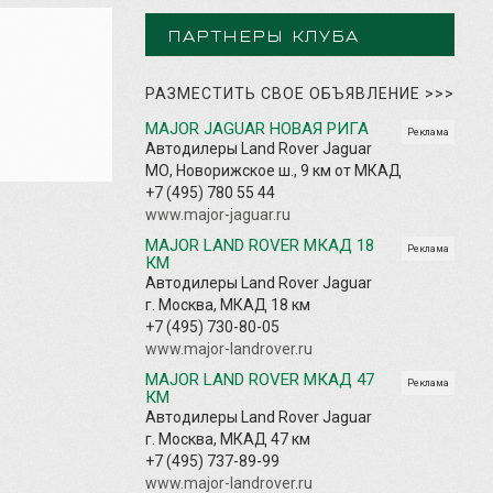
ПАРТНЕРЫ КЛУБА
РАЗМЕСТИТЬ СВОЕ ОБЪЯВЛЕНИЕ
>>>
MAJOR JAGUAR НОВАЯ РИГА
Реклама
Автодилеры Land Rover Jaguar
МО, Новорижское ш., 9 км от МКАД
+7 (495) 780 55 44
www.major-jaguar.ru
MAJOR LAND ROVER МКАД 18
Реклама
КМ
Автодилеры Land Rover Jaguar
г. Москва, МКАД 18 км
+7 (495) 730-80-05
www.major-landrover.ru
MAJOR LAND ROVER МКАД 47
Реклама
КМ
Автодилеры Land Rover Jaguar
г. Москва, МКАД 47 км
+7 (495) 737-89-99
www.major-landrover.ru