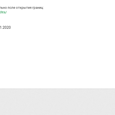
ально псле открытия границ:
chts/
1.2020