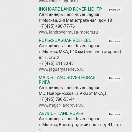
www.major-jaguar.ru
INCHCAPE LAND ROVER ЦЕНТР
Реклама
Автодилеры Land Rover Jaguar
г. Москва, 2-я Магистральная, дом 18
+7 (495) 480-77-76
www.landrover.musa-motors.ru
РОЛЬФ JAGUAR ЯСЕНЕВО
Реклама
Автодилеры Land Rover Jaguar
г. Москва, МКАД 40 км (внешняя сторона)
вл.1, стр. 2
+7 (495) 241 80 43
www.jaguaryasenevo.ru
MAJOR LAND ROVER НОВАЯ
Реклама
РИГА
Автодилеры Land Rover Jaguar
МО, Новорижское ш. 9 км от МКАД
+7 (495) 780-55-44
www.major-landrover.ru
АВИЛОН LAND ROVER
Реклама
Автодилеры Land Rover Jaguar
г. Москва, Волгоградский просп., д. 41, стр.
1