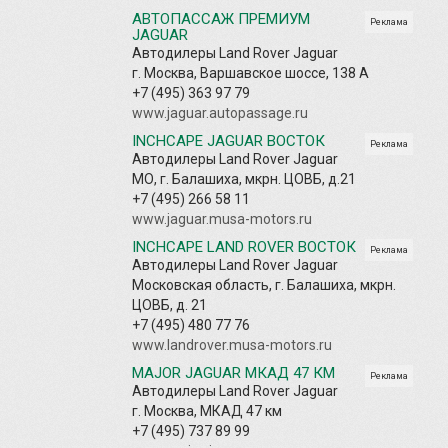
АВТОПАССАЖ ПРЕМИУМ
Реклама
JAGUAR
Автодилеры Land Rover Jaguar
г. Москва, Варшавское шоссе, 138 А
+7 (495) 363 97 79
www.jaguar.autopassage.ru
INCHCAPE JAGUAR ВОСТОК
Реклама
Автодилеры Land Rover Jaguar
МО, г. Балашиха, мкрн. ЦОВБ, д.21
+7 (495) 266 58 11
www.jaguar.musa-motors.ru
INCHCAPE LAND ROVER ВОСТОК
Реклама
Автодилеры Land Rover Jaguar
Московская область, г. Балашиха, мкрн.
ЦОВБ, д. 21
+7 (495) 480 77 76
www.landrover.musa-motors.ru
MAJOR JAGUAR МКАД 47 КМ
Реклама
Автодилеры Land Rover Jaguar
г. Москва, МКАД 47 км
+7 (495) 737 89 99