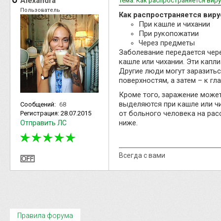
Alexandra
Тема: Как распространяется вир
Пользователь
Как распространяется виру
При кашле и чихании
При рукопожатии
Через предметы
Заболевание передается чере
кашле или чихании. Эти кап
Другие люди могут заразитьс
поверхностям, а затем – к гла
Кроме того, заражение может
выделяются при кашле или чи
Сообщений:
68
от больного человека на рас
Регистрация:
28.07.2015
ниже.
Отправить ЛС
Всегда с вами
Правила форума