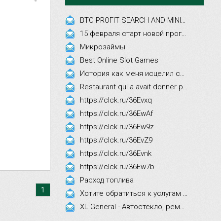
BTC PROFIT SEARCH AND MINING PHRASES
15 февраля старт новой программы Synergy Executive MBA!
Микрозаймы
Best Online Slot Games
История как меня исцелил смех, это правда!
Restaurant qui a avait donner par courrier ne fait que participer les evenements
https://clck.ru/36Evxq
https://clck.ru/36EwAf
https://clck.ru/36Ew9z
https://clck.ru/36EvZ9
https://clck.ru/36Evnk
https://clck.ru/36Ew7b
Расход топлива
1
Хотите обратиться к услугам эстетической косметологии
XL General - Автостекло, ремонт, замена.