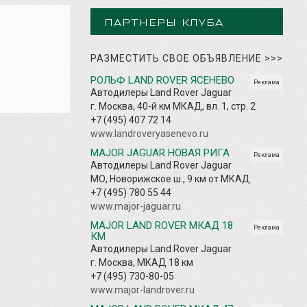
ПАРТНЕРЫ КЛУБА
РАЗМЕСТИТЬ СВОЕ ОБЪЯВЛЕНИЕ
>>>
РОЛЬФ LAND ROVER ЯСЕНЕВО
Реклама
Автодилеры Land Rover Jaguar
г. Москва, 40-й км МКАД, вл. 1, стр. 2
+7 (495) 407 72 14
www.landroveryasenevo.ru
MAJOR JAGUAR НОВАЯ РИГА
Реклама
Автодилеры Land Rover Jaguar
МО, Новорижское ш., 9 км от МКАД
+7 (495) 780 55 44
www.major-jaguar.ru
MAJOR LAND ROVER МКАД 18
Реклама
КМ
Автодилеры Land Rover Jaguar
г. Москва, МКАД 18 км
+7 (495) 730-80-05
www.major-landrover.ru