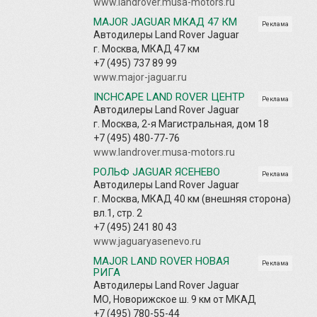
www.landrover.musa-motors.ru
MAJOR JAGUAR МКАД 47 КМ
Реклама
Автодилеры Land Rover Jaguar
г. Москва, МКАД 47 км
+7 (495) 737 89 99
www.major-jaguar.ru
INCHCAPE LAND ROVER ЦЕНТР
Реклама
Автодилеры Land Rover Jaguar
г. Москва, 2-я Магистральная, дом 18
+7 (495) 480-77-76
www.landrover.musa-motors.ru
РОЛЬФ JAGUAR ЯСЕНЕВО
Реклама
Автодилеры Land Rover Jaguar
г. Москва, МКАД 40 км (внешняя сторона)
вл.1, стр. 2
+7 (495) 241 80 43
www.jaguaryasenevo.ru
MAJOR LAND ROVER НОВАЯ
Реклама
РИГА
Автодилеры Land Rover Jaguar
МО, Новорижское ш. 9 км от МКАД
+7 (495) 780-55-44