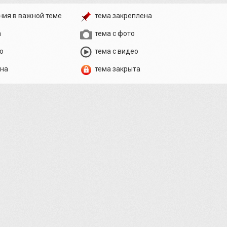
ния в важной теме
тема закреплена
а
тема с фото
о
тема с видео
ена
тема закрыта