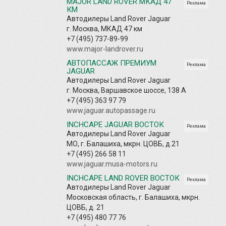
MAJOR LAND ROVER МКАД 47
Реклама
КМ
Автодилеры Land Rover Jaguar
г. Москва, МКАД 47 км
+7 (495) 737-89-99
www.major-landrover.ru
АВТОПАССАЖ ПРЕМИУМ
Реклама
JAGUAR
Автодилеры Land Rover Jaguar
г. Москва, Варшавское шоссе, 138 А
+7 (495) 363 97 79
www.jaguar.autopassage.ru
INCHCAPE JAGUAR ВОСТОК
Реклама
Автодилеры Land Rover Jaguar
МО, г. Балашиха, мкрн. ЦОВБ, д.21
+7 (495) 266 58 11
www.jaguar.musa-motors.ru
INCHCAPE LAND ROVER ВОСТОК
Реклама
Автодилеры Land Rover Jaguar
Московская область, г. Балашиха, мкрн.
ЦОВБ, д. 21
+7 (495) 480 77 76