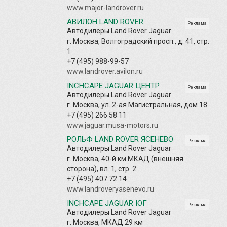
www.major-landrover.ru
АВИЛОН LAND ROVER
Реклама
Автодилеры Land Rover Jaguar
г. Москва, Волгоградский просп., д. 41, стр.
1
+7 (495) 988-99-57
www.landrover.avilon.ru
INCHCAPE JAGUAR ЦЕНТР
Реклама
Автодилеры Land Rover Jaguar
г. Москва, ул. 2-ая Магистральная, дом 18
+7 (495) 266 58 11
www.jaguar.musa-motors.ru
РОЛЬФ LAND ROVER ЯСЕНЕВО
Реклама
Автодилеры Land Rover Jaguar
г. Москва, 40-й км МКАД (внешняя
сторона), вл. 1, стр. 2
+7 (495) 407 72 14
www.landroveryasenevo.ru
INCHCAPE JAGUAR ЮГ
Реклама
Автодилеры Land Rover Jaguar
г. Москва, МКАД 29 км