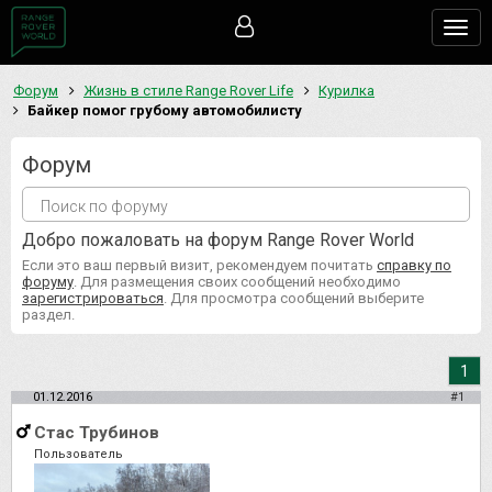
Togg
navig
Форум
Жизнь в стиле Range Rover Life
Курилка
Байкер помог грубому автомобилисту
Форум
Добро пожаловать на форум Range Rover World
Если это ваш первый визит, рекомендуем почитать
справку по
форуму
. Для размещения своих сообщений необходимо
зарегистрироваться
. Для просмотра сообщений выберите
раздел.
1
01.12.2016
#1
Стас Трубинов
Пользователь