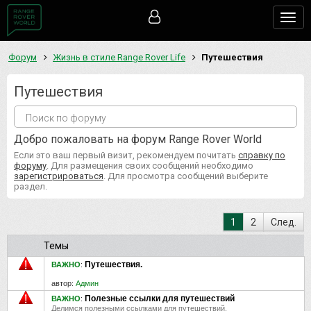
Togg
navig
Форум
Жизнь в стиле Range Rover Life
Путешествия
Путешествия
Добро пожаловать на форум Range Rover World
Если это ваш первый визит, рекомендуем почитать
справку по
форуму
. Для размещения своих сообщений необходимо
зарегистрироваться
. Для просмотра сообщений выберите
раздел.
1
2
След.
Темы
Путешествия.
ВАЖНО
:
автор:
Админ
Полезные ссылки для путешествий
ВАЖНО
:
Делимся полезными ссылками для путешествий.