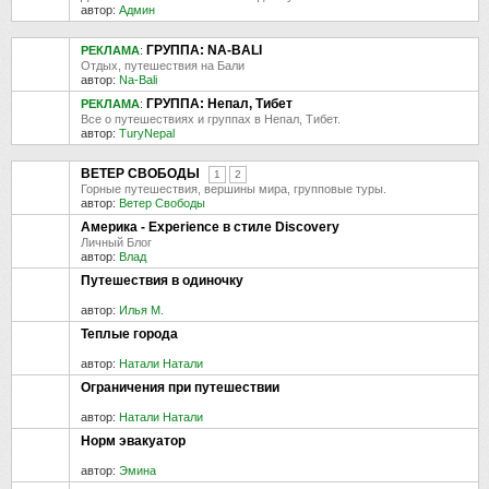
автор:
Админ
ГРУППА: NA-BALI
РЕКЛАМА
:
Отдых, путешествия на Бали
автор:
Na-Bali
ГРУППА: Непал, Тибет
РЕКЛАМА
:
Все о путешествиях и группах в Непал, Тибет.
автор:
TuryNepal
ВЕТЕР СВОБОДЫ
1
2
Горные путешествия, вершины мира, групповые туры.
автор:
Ветер Свободы
Америка - Experience в стиле Discovery
Личный Блог
автор:
Влад
Путешествия в одиночку
автор:
Илья М.
Теплые города
автор:
Натали Натали
Ограничения при путешествии
автор:
Натали Натали
Норм эвакуатор
автор:
Эмина