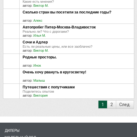
Какие есть мнения?
автор:
Виктор М.
Сколько стран вы посетили за последние годы?
автор:
Алекс
Автопробег Питер-Москва-Владивосток
Реально ли? Что с дорогами?
автор:
Илья М.
Сочи и Адлер
Есть ли реальные цены, или все заоблачно?
автор:
Виктор М.
Родные просторы.
автор:
Инок
Очень хочу рвануть в кругосветку!
автор:
Малыш
Путешествия с попутчиками
Поделитесь опытом
автор:
Виктория
1
2
След.
ДИЛЕРЫ