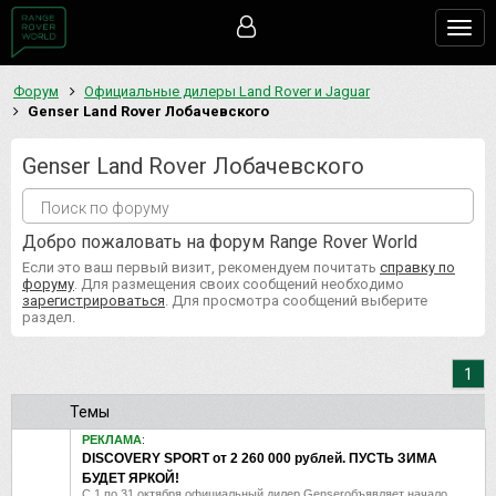
Togg
navig
Форум
Официальные дилеры Land Rover и Jaguar
Genser Land Rover Лобачевского
Genser Land Rover Лобачевского
Добро пожаловать на форум Range Rover World
Если это ваш первый визит, рекомендуем почитать
справку по
форуму
. Для размещения своих сообщений необходимо
зарегистрироваться
. Для просмотра сообщений выберите
раздел.
1
Темы
РЕКЛАМА
:
DISCOVERY SPORT от 2 260 000 рублей. ПУСТЬ ЗИМА
БУДЕТ ЯРКОЙ!
C 1 по 31 октября официальный дилер Genserобъявляет начало