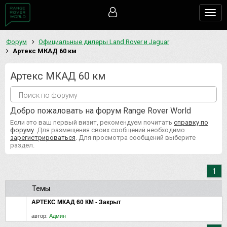
Togg
navig
Форум
Официальные дилеры Land Rover и Jaguar
Артекс МКАД 60 км
Артекс МКАД 60 км
Добро пожаловать на форум Range Rover World
Если это ваш первый визит, рекомендуем почитать
справку по
форуму
. Для размещения своих сообщений необходимо
зарегистрироваться
. Для просмотра сообщений выберите
раздел.
1
Темы
АРТЕКС МКАД 60 КМ - Закрыт
автор:
Админ