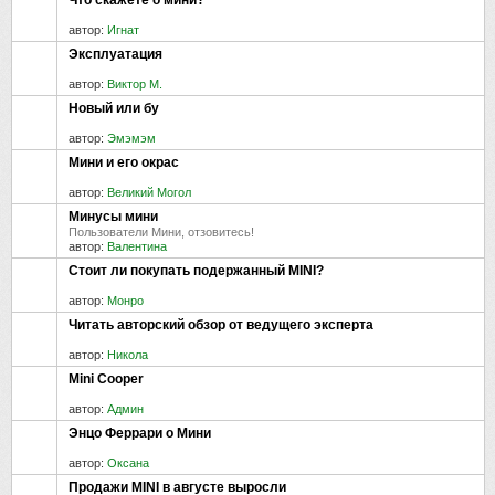
автор:
Игнат
Эксплуатация
автор:
Виктор М.
Новый или бу
автор:
Эмэмэм
Мини и его окрас
автор:
Великий Могол
Минусы мини
Пользователи Мини, отзовитесь!
автор:
Валентина
Стоит ли покупать подержанный MINI?
автор:
Монро
Читать авторский обзор от ведущего эксперта
автор:
Никола
Mini Cooper
автор:
Админ
Энцо Феррари о Мини
автор:
Оксана
Продажи MINI в августе выросли