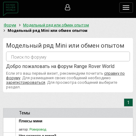
Togg
navig
Форум
Модельный ряд или обмен опытом
Модельный ряд Mini или обмен опытом
Модельный ряд Mini или обмен опытом
Добро пожаловать на форум Range Rover World
Если это ваш первый визит, рекомендуем почитать
справку по
форуму
. Для размещения своих сообщений необходимо
зарегистрироваться
. Для просмотра сообщений выберите
раздел.
1
Темы
Плюсы мини
автор:
Роверовод
Что скажете о мини?