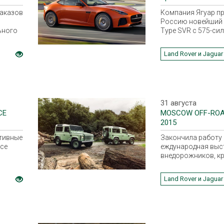
МОДЕЛИ JAGUAR
заказов
Компания Ягуар пр
Россию новейший 
льного
Type SVR с 575-си
ции
мотором V8.
а 97
Land Rover и Jaguar
рианты
31 августа
CE
MOSCOW OFF-RO
2015
тивные
Закончила работу
ce
еждународная выс
внедорожников, к
вездеходов
Land Rover и Jaguar