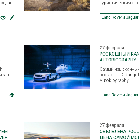
-седан
туристическим оп
се
сфере luxury-туриз
Abercrombie & Kent
Land Rover и Jaguar
представляют/
ителя.
27 февраля
РОСКОШНЫЙ RAN
З
AUTOBIOGRAPHY
ch
Самый изысканный
пикап
роскошный Range 
Autobiography.
Land Rover и Jaguar
27 февраля
ИЕМ
ОБЪЯВЛЕНА РОС
VER
ЦЕНА САМОЙ М