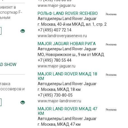
www.major-jaguar.ru
ивезет в
спорткар F-
РОЛЬФ LAND ROVER ЯСЕНЕВО
Реклама
льным
Автодилеры Land Rover Jaguar
г. Москва, 40-й км МКАД, вл. 1, стр. 2
+7 (495) 407 72 14
www.landroveryasenevo.ru
MAJOR JAGUAR НОВАЯ РИГА
Реклама
Автодилеры Land Rover Jaguar
МО, Новорижское ш., 9 км от МКАД
+7 (495) 780 55 44
AD SHOW
www.major-jaguar.ru
MAJOR LAND ROVER МКАД 18
Реклама
КМ
тавка
Автодилеры Land Rover Jaguar
россоверов и
г. Москва, МКАД 18 км
+7 (495) 730-80-05
www.major-landrover.ru
MAJOR LAND ROVER МКАД 47
Реклама
КМ
Автодилеры Land Rover Jaguar
г. Москва, МКАД 47 км