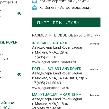
Хотите обратиться к услугам эстетической косметологии
ератором в
ма
XL General - Автостекло, ремонт, замена.
ПАРТНЕРЫ КЛУБА
РАЗМЕСТИТЬ СВОЕ ОБЪЯВЛЕНИЕ
>>>
GE ROVER
INCHCAPE JAGUAR ЮГ
Реклама
Автодилеры Land Rover Jaguar
г. Москва, МКАД 29 км
 и
+7 (495) 266 58 11
Rover
www.jaguar.musa-motors.ru
РОЛЬФ JAGUAR LAND ROVER
Реклама
Автодилеры Land Rover Jaguar
г. Москва, МКАД 40 км, вл. 1, стр. 2
+7 (495) 241 80 43
www.jaguaryasenevo.ru
MAJOR JAGUAR МКАД 18 КМ
Реклама
Автодилеры Land Rover Jaguar
СИЙСКАЯ
г. Москва, МКАД 18 км
ОЩНОЙ
+7 (495) 730 80 05