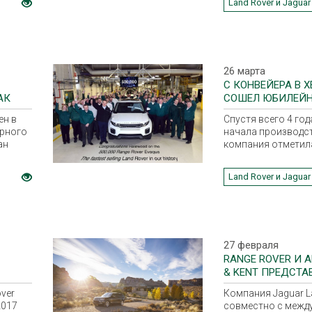
Land Rover и Jaguar
tation
посольство Велик
ервый в
честь дня рождени
стью
Величества Корол
й
Елизаветы II.
.
26 марта
С КОНВЕЙЕРА В 
АК
СОШЕЛ ЮБИЛЕЙН
О
ROVER EVOQUE.
ен в
Спустя всего 4 год
ерного
начала производс
ан
компания отметил
полумиллионного 
Evoque. Кроссовер
Land Rover и Jaguar
продаваемым и ус
Rover за всю исто
27 февраля
RANGE ROVER И 
& KENT ПРЕДСТА
ver
Компания Jaguar L
2017
совместно с межд