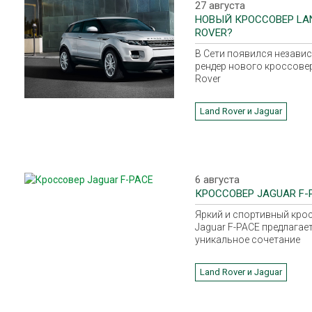
27 августа
НОВЫЙ КРОССОВЕР LA
ROVER?
В Сети появился незави
рендер нового кроссове
Rover
Land Rover и Jaguar
6 августа
КРОССОВЕР JAGUAR F-
Яркий и спортивный кро
Jaguar F-PACE предлагае
уникальное сочетание
маневренности,
универсальности и
Land Rover и Jaguar
практичности. Именно п
новый кроссовер выбран
качестве автомобиля