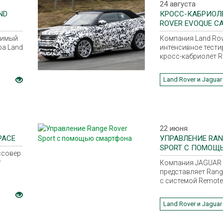
24 августа
ND
КРОСС-КАБРИОЛ
ROVER EVOQUE CA
симый
Компания Land Rov
ра Land
интенсивное тести
кросс-кабриолет R
Evoque Convertible
модельного года.
Land Rover и Jaguar
22 июня
PACE
УПРАВЛЕНИЕ RAN
SPORT С ПОМОЩ
ссовер
СМАРТФОНА
т
Компания JAGUAR
представляет Range
с системой Remote 
позволяющей упр
оэтому
автомобилем с п
Land Rover и Jaguar
 в
смартфона