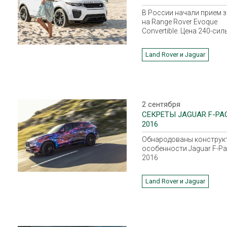
EVOQUE CONVERTIBLE.
В России начали прием 
на Range Rover Evoque
Convertible. Цена 240-си
кабриолета в комплекта
HSE Dynamic - 4 миллион
Land Rover и Jaguar
тысяч рублей. Другие ва
отсутствуют)
2 сентября
СЕКРЕТЫ JAGUAR F-PA
2016
Обнародованы конструк
особенности Jaguar F-Pa
2016
Land Rover и Jaguar