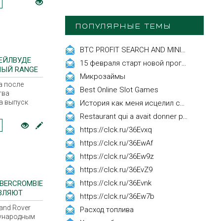
обритании в
я Ее
евы
ПОПУЛЯРНЫЕ ТЕМЫ
BTC PROFIT SEARCH AND MINING PHRASES
ХЕЙЛВУДЕ
15 февраля старт новой программы Synergy Executive MBA!
ЫЙ RANGE
Микрозаймы
а после
Best Online Slot Games
тва
а выпуск
История как меня исцелил смех, это правда!
экземпляра
Restaurant qui a avait donner par courrier ne fait que participer les evenements
 стал самым
пешным Land
https://clck.ru/36Evxq
рию бренда.
https://clck.ru/36EwAf
https://clck.ru/36Ew9z
https://clck.ru/36EvZ9
https://clck.ru/36Evnk
ABERCROMBIE
ВЛЯЮТ
https://clck.ru/36Ew7b
and Rover
Расход топлива
ународным