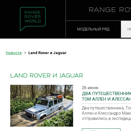
RANGE RO
МОДЕЛЬНЫЙ РЯД
Н
Новости
Land Rover и Jaguar
LAND ROVER И JAGUAR
26 июня
ДВА ПУТЕШЕСТВЕННИК
ТОМ АЛЛЕН И АЛЕССА
МАМБЕЛЛИ, ОТПРАВИЛ
Два путешественника, Т
ЭКСПЕДИЦИЮ.
Аллен и Алессандро Мам
отправились в экспедиц
Малому Кавказскому го
хребту на модифициров