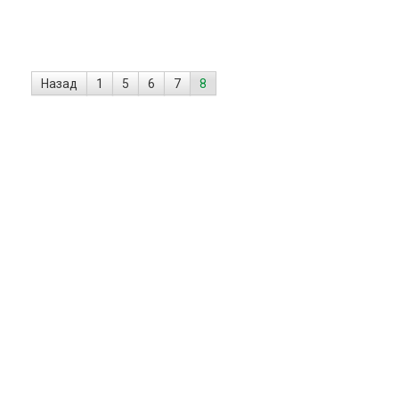
поддержки команды Team
для участия в первом эт
велогонки Tour de France
Назад
1
5
6
7
8