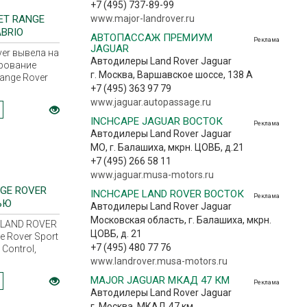
+7 (495) 737-89-99
ЕТ RANGE
www.major-landrover.ru
BRIO
АВТОПАССАЖ ПРЕМИУМ
Реклама
JAGUAR
er вывела на
Автодилеры Land Rover Jaguar
рование
г. Москва, Варшавское шоссе, 138 А
ange Rover
+7 (495) 363 97 79
 2016
www.jaguar.autopassage.ru
INCHCAPE JAGUAR ВОСТОК
Реклама
Автодилеры Land Rover Jaguar
МО, г. Балашиха, мкрн. ЦОВБ, д.21
+7 (495) 266 58 11
www.jaguar.musa-motors.ru
GE ROVER
INCHCAPE LAND ROVER ВОСТОК
Реклама
ЬЮ
Автодилеры Land Rover Jaguar
Московская область, г. Балашиха, мкрн.
 LAND ROVER
ЦОВБ, д. 21
 Rover Sport
+7 (495) 480 77 76
Control,
авлять
www.landrover.musa-motors.ru
омощью
MAJOR JAGUAR МКАД 47 КМ
Реклама
Автодилеры Land Rover Jaguar
г. Москва, МКАД 47 км