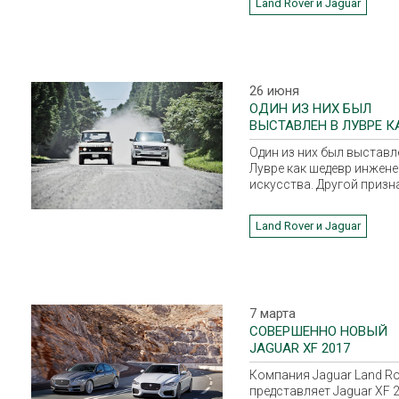
Land Rover и Jaguar
Land Rover Defender 110 S
Wagon, чтобы создать п
истории региона полно
проработанный походны
маршрут длиной 1 500 км
26 июня
ОДИН ИЗ НИХ БЫЛ
ВЫСТАВЛЕН В ЛУВРЕ К
ШЕДЕВР ИНЖЕНЕРНОГ
Один из них был выставл
ИСКУССТВА.
Лувре как шедевр инжен
искусства. Другой призн
шедевром сегодня.
Land Rover и Jaguar
7 марта
СОВЕРШЕННО НОВЫЙ
JAGUAR XF 2017
МОДЕЛЬНОГО ГОДА
Компания Jaguar Land Ro
представляет Jaguar XF 