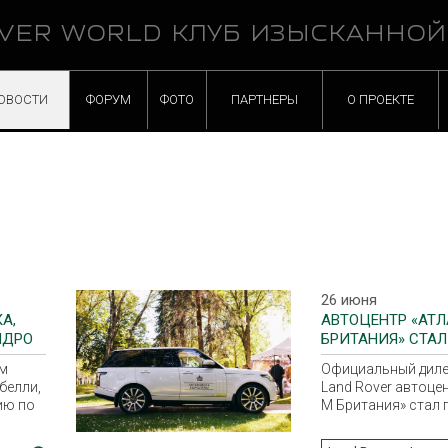
VER WORLD КЛУБ ИЗЫСКАННО
ОВОСТИ
ФОРУМ
ФОТО
ПАРТНЕРЫ
О ПРОЕКТЕ
26 июня
А,
АВТОЦЕНТР «АТЛ
НДРО
БРИТАНИЯ» СТАЛ
ИСЬ В
ПАРТНЕРОМ
ом
Официальный диле
ТРАДИЦИОННОГ
белли,
Land Rover автоцен
ПРАЗДНИКА
ию по
М Британия» стал 
рному
традиционного пра
анном
который организо