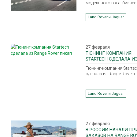
модельного года: бизнес
с лучшими в своем клас
показателями дорожной
Land Rover и Jaguar
динамики, максимально
ориентированный на вод
27 февраля
ТЮНИНГ КОМПАНИЯ
STARTECH СДЕЛАЛА И
RANGE ROVER ПИКАП
Тюнинг-компания Starte
сделала из Range Rover 
Land Rover и Jaguar
27 февраля
В РОССИИ НАЧАЛИ ПР
ЗАКАЗОВ НА RANGE RO