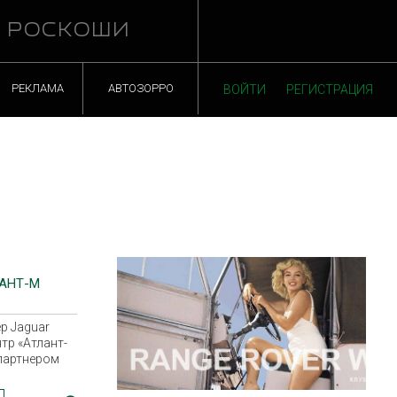
Й РОСКОШИ
РЕКЛАМА
АВТОЗОРРО
ВОЙТИ
РЕГИСТРАЦИЯ
АНТ-М
р Jaguar
О
тр «Атлант-
партнером
здника,
вало