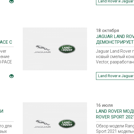
Land Rover и Jaguar
Rover в Солихалле
временной приост
производства из-з
коронавируса.
18 октября
JAGUAR LAND RO
ACE С
ДЕМОНСТРИРУЕТ
ГОРОДСКОЙ МО
ver
Jaguar Land Rover 
ение
новый смелый конц
I-PACE
Vector, разработа
реализации миссии 
Zero и призванный
Land Rover и Jaguar
продемонстрирова
компании относит
автономных, элект
совместно исполь
технологий будуще
16 июля
ИИ
LAND ROVER МОД
ROVER SPORT 202
то для
Обзор модели Rang
вых
Sport 2021 модельн