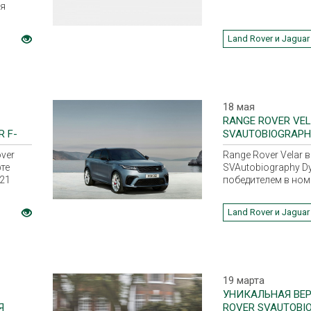
ся
Land Rover и Jaguar
18 мая
RANGE ROVER VE
 F-
SVAUTOBIOGRAPH
ПОЛУЧИЛ ГРАН-
ver
Range Rover Velar 
те
SVAutobiography D
21
победителем в но
«Лучший спортивн
кроссовер» Гран-п
Land Rover и Jaguar
рулем».
19 марта
УНИКАЛЬНАЯ ВЕР
Я
ROVER SVAUTOBI