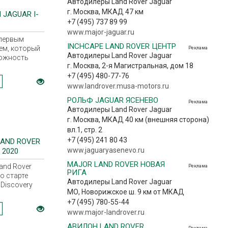
Автодилеры Land Rover Jaguar
г. Москва, МКАД 47 км
JAGUAR I-
+7 (495) 737 89 99
www.major-jaguar.ru
 первым
INCHCAPE LAND ROVER ЦЕНТР
ем, который
Реклама
Автодилеры Land Rover Jaguar
ожность
г. Москва, 2-я Магистральная, дом 18
рокатиться
ктрическом
+7 (495) 480-77-76
о
www.landrover.musa-motors.ru
е
РОЛЬФ JAGUAR ЯСЕНЕВО
шляйфе.
Реклама
Автодилеры Land Rover Jaguar
г. Москва, МКАД 40 км (внешняя сторона)
вл.1, стр. 2
+7 (495) 241 80 43
AND ROVER
www.jaguaryasenevo.ru
 2020
MAJOR LAND ROVER НОВАЯ
and Rover
Реклама
РИГА
о старте
Автодилеры Land Rover Jaguar
Discovery
МО, Новорижское ш. 9 км от МКАД
ого года.
+7 (495) 780-55-44
к доступен в
рских
www.major-landrover.ru
с 28 октября
АВИЛОН LAND ROVER
Реклама