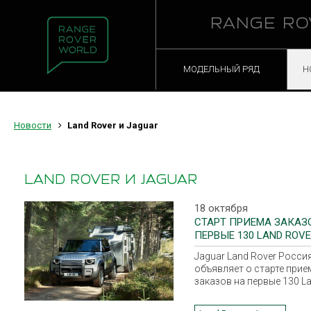
RANGE RO
МОДЕЛЬНЫЙ РЯД
Н
Новости
Land Rover и Jaguar
LAND ROVER И JAGUAR
18 октября
СТАРТ ПРИЕМА ЗАКАЗ
ПЕРВЫЕ 130 LAND ROV
DEFENDER
Jaguar Land Rover Росси
объявляет о старте прие
заказов на первые 130 L
Rover Defender нового
поколения в комплектац