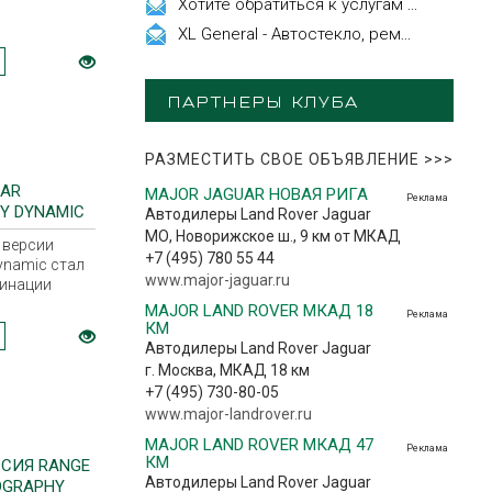
Хотите обратиться к услугам эстетической косметологии
XL General - Автостекло, ремонт, замена.
ПАРТНЕРЫ КЛУБА
РАЗМЕСТИТЬ СВОЕ ОБЪЯВЛЕНИЕ
>>>
LAR
MAJOR JAGUAR НОВАЯ РИГА
Реклама
Y DYNAMIC
Автодилеры Land Rover Jaguar
ПРИ
МО, Новорижское ш., 9 км от МКАД
в версии
+7 (495) 780 55 44
ynamic стал
www.major-jaguar.ru
минации
ый
MAJOR LAND ROVER МКАД 18
Реклама
ри «За
КМ
Автодилеры Land Rover Jaguar
г. Москва, МКАД 18 км
+7 (495) 730-80-05
www.major-landrover.ru
MAJOR LAND ROVER МКАД 47
Реклама
КМ
СИЯ RANGE
Автодилеры Land Rover Jaguar
OGRAPHY