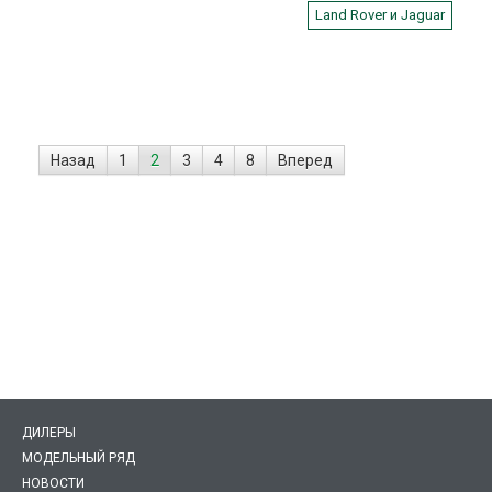
продемонстрировал шир
Land Rover и Jaguar
своих возможностей, в
очередной раз установи
рекорд скорости преодо
круга для четырехдверны
серийных седанов на тра
Нюрбургринг Нордшляйф
показателем в 7 минут и 
Назад
1
2
3
4
8
Вперед
секунды.
ДИЛЕРЫ
МОДЕЛЬНЫЙ РЯД
НОВОСТИ