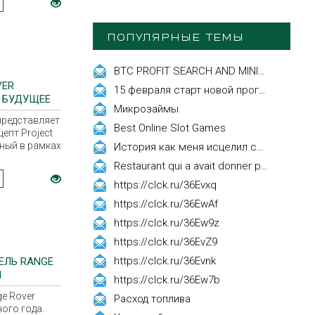
 после
ановки
а пандемии
ПОПУЛЯРНЫЕ ТЕМЫ
BTC PROFIT SEARCH AND MINING PHRASES
VER
15 февраля старт новой программы Synergy Executive MBA!
 БУДУЩЕЕ
Микрозаймы
БИЛЬНОСТИ
представляет
Best Online Slot Games
епт Project
нный в рамках
История как меня исцелил смех, это правда!
Destination
Restaurant qui a avait donner par courrier ne fait que participer les evenements
ть видение
https://clck.ru/36Evxq
ельно
https://clck.ru/36EwAf
рических и
зуемых
https://clck.ru/36Ew9z
го.
https://clck.ru/36EvZ9
https://clck.ru/36Evnk
ЕЛЬ RANGE
1
https://clck.ru/36Ew7b
e Rover
Расход топлива
ого года.