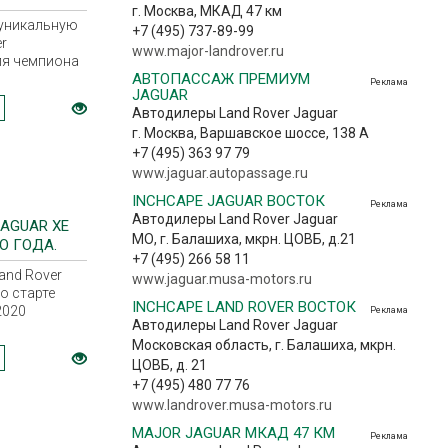
г. Москва, МКАД 47 км
 уникальную
+7 (495) 737-89-99
r
www.major-landrover.ru
ля чемпиона
АВТОПАССАЖ ПРЕМИУМ
Реклама
JAGUAR
Автодилеры Land Rover Jaguar
г. Москва, Варшавское шоссе, 138 А
+7 (495) 363 97 79
www.jaguar.autopassage.ru
INCHCAPE JAGUAR ВОСТОК
Реклама
Автодилеры Land Rover Jaguar
AGUAR XE
МО, г. Балашиха, мкрн. ЦОВБ, д.21
О ГОДА.
+7 (495) 266 58 11
and Rover
www.jaguar.musa-motors.ru
о старте
INCHCAPE LAND ROVER ВОСТОК
2020
Реклама
Автодилеры Land Rover Jaguar
 Обновленный
Московская область, г. Балашиха, мкрн.
официальных
 компании с
ЦОВБ, д. 21
да. Стартовая
+7 (495) 480 77 76
 на
www.landrover.musa-motors.ru
 составляет
MAJOR JAGUAR МКАД 47 КМ
Реклама