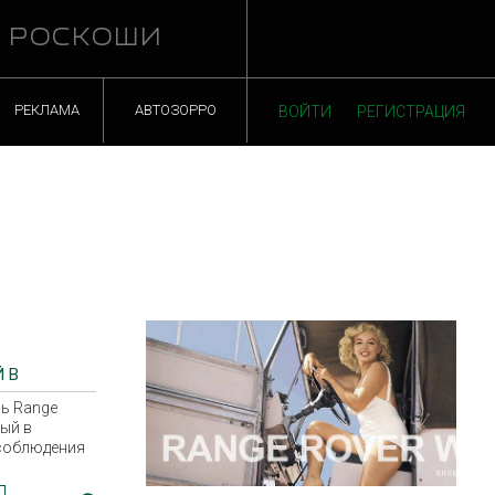
Й РОСКОШИ
РЕКЛАМА
АВТОЗОРРО
ВОЙТИ
РЕГИСТРАЦИЯ
 В
МА
ь Range
ОЦИАЛЬНОЙ
ный в
соблюдения
нции, сошел
 Jaguar Land