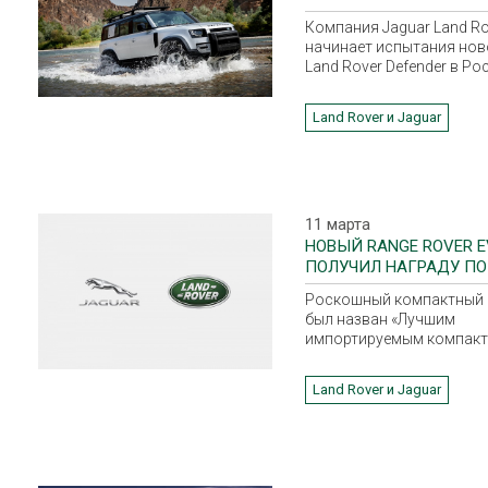
НОВОГО DEFENDER В Р
Компания Jaguar Land Ro
начинает испытания нов
Land Rover Defender в Ро
Land Rover и Jaguar
11 марта
НОВЫЙ RANGE ROVER 
ПОЛУЧИЛ НАГРАДУ ПО
ИТОГАМ ГОЛОСОВАНИ
Роскошный компактный
был назван «Лучшим
импортируемым компак
внедорожником»
Land Rover и Jaguar