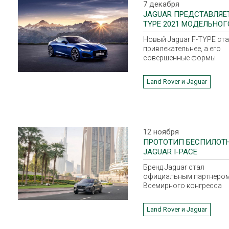
7 декабря
JAGUAR ПРЕДСТАВЛЯЕТ
TYPE 2021 МОДЕЛЬНОГ
ГОДА.
Новый Jaguar F-TYPE ста
привлекательнее, а его
совершенные формы
воплощают собой лучш
черты ДНК бренда.
Land Rover и Jaguar
12 ноября
ПРОТОТИП БЕСПИЛОТ
JAGUAR I-PACE
Бренд Jaguar стал
официальным партнеро
Всемирного конгресса
автономного транспорт
в Дубае, в рамках котор
Land Rover и Jaguar
представлен прототип
беспилотного Jaguar I-PA