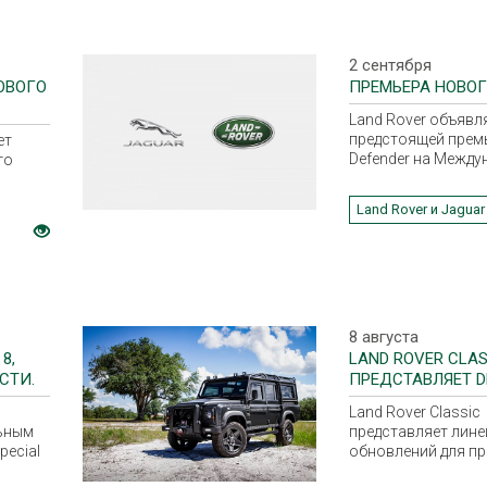
2019 года. Старто
стоимость автомо
российском рынке
2 930 000 рублей.
2 сентября
ОВОГО
ПРЕМЬЕРА НОВОГ
Land Rover объявл
предстоящей прем
ет
Defender на Межд
го
автосалоне во Фра
которая состоится
ой
Land Rover и Jaguar
2019 года.
т
Премьера легенда
ции
внедорожника Land
жды,
станет финальным
но с
масштабной экспе
Казахстана во Фра
которая стартовал
8 августа
Замков в Чарынск
8,
LAND ROVER CLAS
СТИ.
ПРЕДСТАВЛЯЕТ D
Land Rover Classic
ьным
представляет лине
pecial
обновлений для п
поколений Defender