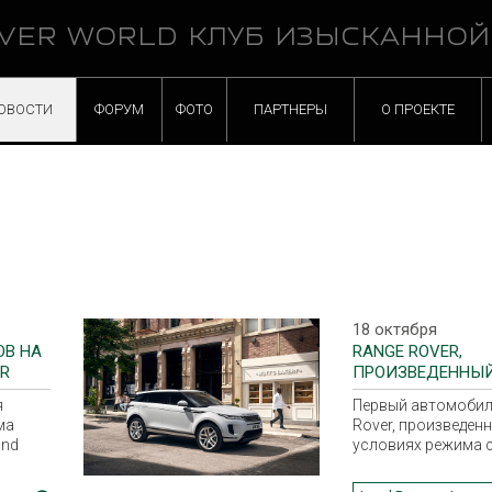
VER WORLD КЛУБ ИЗЫСКАННО
ОВОСТИ
ФОРУМ
ФОТО
ПАРТНЕРЫ
О ПРОЕКТЕ
18 октября
ОВ НА
RANGE ROVER,
ER
ПРОИЗВЕДЕННЫЙ
УСЛОВИЯХ РЕЖИ
я
Первый автомобил
СОБЛЮДЕНИЯ С
ма
Rover, произведен
ДИСТАНЦИИ
and
условиях режима 
социальной диста
иях SE
с конвейера завода