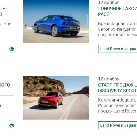
12 ноября
 F-
ГОНОЧНОЕ ТАКСИ 
О
PACE
л еще
Бренд Jaguar стал
автопроизводител
предоставил возм
ие
всем желающим п
на полностью эле
Land Rover и Jaguar
гоночном такси п
легендарной трасс
Нюрбургринг Норд
12 ноября
НОГО
CТАРТ ПРОДАЖ L
DISCOVERY SPORT
Компания Jaguar L
м
Россия объявляет 
продаж Land Rover 
а 2019
Sport 2020 модельн
ого был
Новый внедорожни
Land Rover и Jaguar
официальных диле
CE.
центрах компании 