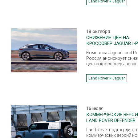
Land Rover и Jaguar
и HSE.
18 октября
СНИЖЕНИЕ ЦЕН НА
КРОССОВЕР JAGUAR I-P
8 МАЯ 2020 ГОДА.
Компания Jaguar Land Ro
Россия анонсирует сниж
цен на кроссовер Jaguar 
с 8 мая 2020 года.
Land Rover и Jaguar
16 июля
КОММЕРЧЕСКИЕ ВЕРС
LAND ROVER DEFENDER
Land Rover подтвердил, ч
коммерческих версий но