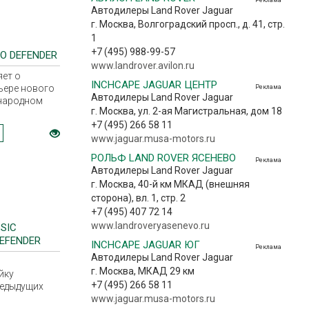
вая
Автодилеры Land Rover Jaguar
биля на
г. Москва, Волгоградский просп., д. 41, стр.
 составляет
1
+7 (495) 988-99-57
О DEFENDER
www.landrover.avilon.ru
яет о
INCHCAPE JAGUAR ЦЕНТР
ьере нового
Реклама
Автодилеры Land Rover Jaguar
ународном
г. Москва, ул. 2-ая Магистральная, дом 18
нкфурте,
+7 (495) 266 58 11
 10 сентября
www.jaguar.musa-motors.ru
рного
РОЛЬФ LAND ROVER ЯСЕНЕВО
Реклама
 Rover
Автодилеры Land Rover Jaguar
 этапом
г. Москва, 40-й км МКАД (внешняя
диции из
сторона), вл. 1, стр. 2
нкфурт,
+7 (495) 407 72 14
а в Долине
ом каньоне.
www.landroveryasenevo.ru
SIC
EFENDER
INCHCAPE JAGUAR ЮГ
Реклама
Автодилеры Land Rover Jaguar
г. Москва, МКАД 29 км
йку
+7 (495) 266 58 11
редыдущих
.
www.jaguar.musa-motors.ru