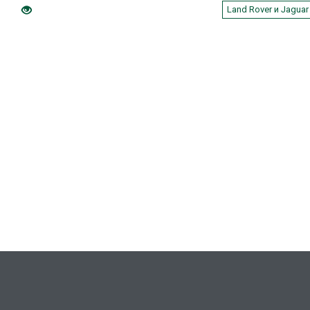
оту
Land Rover и Jaguar
в
ления
х
ссе
е с
18,361