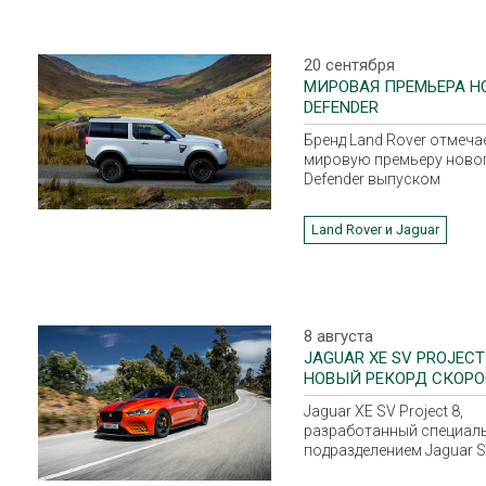
20 сентября
МИРОВАЯ ПРЕМЬЕРА Н
DEFENDER
Бренд Land Rover отмеча
мировую премьеру ново
Defender выпуском
высокодетализированн
модели внедорожника о
Land Rover и Jaguar
компании LEGO и коллек
практичной верхней оде
разработанной совмест
брендом Musto.
8 августа
JAGUAR XE SV PROJECT 
НОВЫЙ РЕКОРД СКОРО
Jaguar XE SV Project 8,
разработанный специал
подразделением Jaguar S
Vehicle Operations, вновь