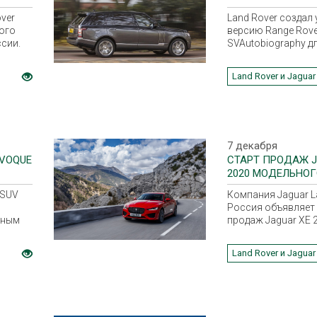
ОССИИ
ver
Land Rover создал
ого
версию Range Rove
ссии.
SVAutobiography д
мира по боксу.
Land Rover и Jaguar
7 декабря
EVOQUE
СТАРТ ПРОДАЖ J
2020 МОДЕЛЬНОГ
Я
 SUV
Компания Jaguar L
Россия объявляет 
тным
продаж Jaguar XE 
модельного года.
седан доступен в 
Land Rover и Jaguar
дилерских центрах
18 ноября 2019 го
стоимость модели
российском рынке
2 844 000 рублей.