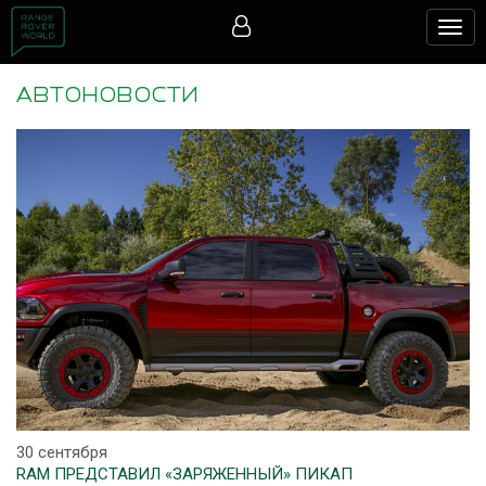
Togg
navig
АВТОНОВОСТИ
30 сентября
RAM ПРЕДСТАВИЛ «ЗАРЯЖЕННЫЙ» ПИКАП