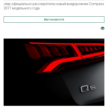
Jeep официально рассекретила новый внедорожник Compass
2017 модельного года
Автоновости