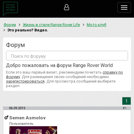
Togg
navig
Форум
Жизнь в стиле Range Rover Life
Мото клуб
Это реально? Видео.
Форум
Добро пожаловать на форум Range Rover World
Если это ваш первый визит, рекомендуем почитать
справку по
форуму
. Для размещения своих сообщений необходимо
зарегистрироваться
. Для просмотра сообщений выберите
раздел.
1
06.09.2015
#1
Semen Asmolov
Пользователь