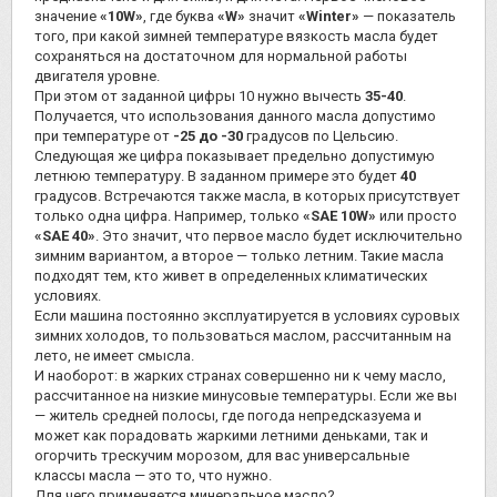
значение
«10W»
, где буква
«W»
значит
«Winter»
— показатель
того, при какой зимней температуре вязкость масла будет
сохраняться на достаточном для нормальной работы
двигателя уровне.
При этом от заданной цифры 10 нужно вычесть
35-40
.
Получается, что использования данного масла допустимо
при температуре от
-25 до -30
градусов по Цельсию.
Следующая же цифра показывает предельно допустимую
летнюю температуру. В заданном примере это будет
40
градусов. Встречаются также масла, в которых присутствует
только одна цифра. Например, только
«SAE 10W»
или просто
«SAE 40»
. Это значит, что первое масло будет исключительно
зимним вариантом, а второе — только летним. Такие масла
подходят тем, кто живет в определенных климатических
условиях.
Если машина постоянно эксплуатируется в условиях суровых
зимних холодов, то пользоваться маслом, рассчитанным на
лето, не имеет смысла.
И наоборот: в жарких странах совершенно ни к чему масло,
рассчитанное на низкие минусовые температуры. Если же вы
— житель средней полосы, где погода непредсказуема и
может как порадовать жаркими летними деньками, так и
огорчить трескучим морозом, для вас универсальные
классы масла — это то, что нужно.
Для чего применяется минеральное масло?