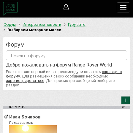
Togg
navig
Форум
Интересные новости
Гуру авто
Выбираем моторное масло.
Форум
Добро пожаловать на форум Range Rover World
Если это ваш первый визит, рекомендуем почитать
справку по
форуму
. Для размещения своих сообщений необходимо
зарегистрироваться
. Для просмотра сообщений выберите
раздел.
1
07.09.2015
#1
Иван Бочаров
Пользователь