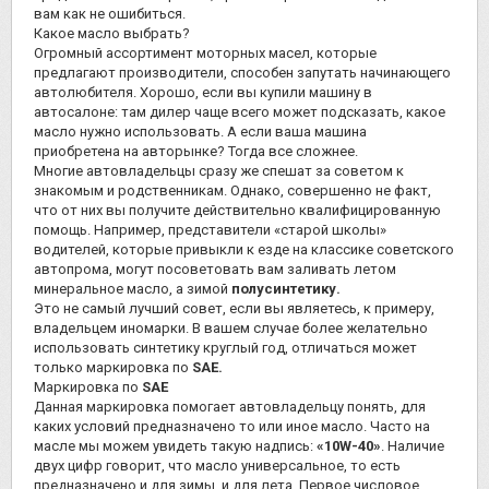
вам как не ошибиться.
Какое масло выбрать?
Огромный ассортимент моторных масел, которые
предлагают производители, способен запутать начинающего
автолюбителя. Хорошо, если вы купили машину в
автосалоне: там дилер чаще всего может подсказать, какое
масло нужно использовать. А если ваша машина
приобретена на авторынке? Тогда все сложнее.
Многие автовладельцы сразу же спешат за советом к
знакомым и родственникам. Однако, совершенно не факт,
что от них вы получите действительно квалифицированную
помощь. Например, представители «старой школы»
водителей, которые привыкли к езде на классике советского
автопрома, могут посоветовать вам заливать летом
минеральное масло, а зимой
полусинтетику.
Это не самый лучший совет, если вы являетесь, к примеру,
владельцем иномарки. В вашем случае более желательно
использовать синтетику круглый год, отличаться может
только маркировка по
SAE.
Маркировка по
SAE
Данная маркировка помогает автовладельцу понять, для
каких условий предназначено то или иное масло. Часто на
масле мы можем увидеть такую надпись:
«10W-40»
. Наличие
двух цифр говорит, что масло универсальное, то есть
предназначено и для зимы, и для лета. Первое числовое