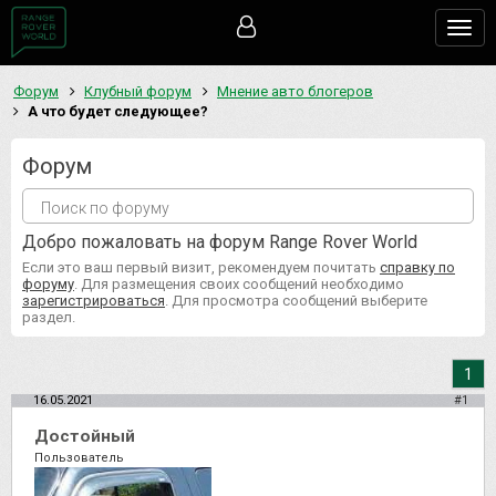
Togg
navig
Форум
Клубный форум
Мнение авто блогеров
А что будет следующее?
Форум
Добро пожаловать на форум Range Rover World
Если это ваш первый визит, рекомендуем почитать
справку по
форуму
. Для размещения своих сообщений необходимо
зарегистрироваться
. Для просмотра сообщений выберите
раздел.
1
16.05.2021
#1
Достойный
Пользователь