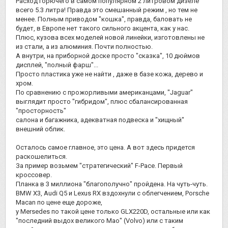
Расход горючего в самом популярном 2 литровом дизеле
всего 5.3 литра! Правда это смешанный режим , но тем не
менее. Полным приводом "кошка", правда, баловать не
будет, в Европе нет такого сильного акцента, как у нас.
Плюс, кузова всех моделей новой линейки, изготовлены не
из стали, а из алюминия. Почти полностью.
А внутри, на приборной доске просто "сказка", 10 дюймов
дисплей, "полный фарш"...
Просто пластика уже не найти , даже в базе кожа, дерево и
хром.
По сравнению с прожорливыми американцами, "Jaguar"
выглядит просто "гибридом", плюс сбалансированная
"просторность"
салона и багажника, адекватная подвеска и "хищный"
внешний облик.
Осталось самое главное, это цена. А вот здесь придется
раскошелиться.
За пример возьмем "стратегический" F-Pace. Первый
кроссовер.
Планка в 3 миллиона "благополучно" пройдена. На чуть-чуть.
BMW X3, Аudi Q5 и Lexus RX вздохнули с облегчением, Porsche
Macan по цене еще дороже,
у Mersedes по такой цене только GLX220D, остальные или как
"последний выдох великого Мао" (Volvo) или с таким