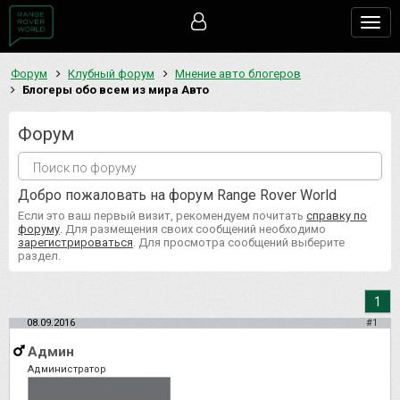
Togg
navig
Форум
Клубный форум
Мнение авто блогеров
Блогеры обо всем из мира Авто
Форум
Добро пожаловать на форум Range Rover World
Если это ваш первый визит, рекомендуем почитать
справку по
форуму
. Для размещения своих сообщений необходимо
зарегистрироваться
. Для просмотра сообщений выберите
раздел.
1
08.09.2016
#1
Админ
Администратор