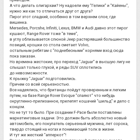
А что делать олигархам? Ну надоели ему "Гелики" и "Кайены",
нужно же как то отличаться друг от друга?
Пирог этот сладкий, особенно в том верхнем слое, где
вишенка.
Mersedes, Porcshe, Infiniti, Lexus, BMW и Audi давно этот пирог
кушают, Range Rover тоже "в теме",
в углу облизывается слюной Jeep растерявший большинство
позиций, крошки со стола сметает Volvo,
остальным ребятам с "поднебесными" корнями вход сюда
пока заказан.
Но времена жестокие, про переход "Jaguar" в высшую лигу не
слышал только глухой, и ряды SUV сплотились
до невозможности.
К прыжку "Jaguar" подготовились.
Причем со всей серьезностью.
Все надеялись, что британцы пойдут проверенным и легким
путем, на базе Range Rover Evoque "спаяют" что нибудь
округленно-прилизанное, прилепят кошачий "шильд" и дело с
концом.
Но не тут то было. При создании F-Pace были поставлены
маркетинговые задачи. Это должен быть абсолютно новый
автомобиль, его покупатель серьезный мужчина, лет сорока,
твердо стоящий на ногах и понимающий толк в жизни.
И тут же жесткий "апперкот"!