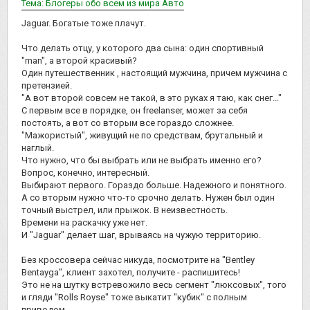
Тема: Блогеры обо всем из мира Авто
Jaguar. Богатые тоже плачут.
Что делать отцу, у которого два сына: один спортивный
"man", а второй красивый?
Один путешественник , настоящий мужчина, причем мужчина с
претензией.
"А вот второй совсем не такой, в это руках я таю, как снег..."
С первым все в порядке, он freelanser, может за себя
постоять, а вот со вторым все гораздо сложнее.
"Мажористый", живущий не по средствам, брутальный и
наглый.
Что нужно, что бы выбрать или не выбрать именно его?
Вопрос, конечно, интересный.
Выбирают первого. Гораздо больше. Надежного и понятного.
А со вторым нужно что-то срочно делать. Нужен был один
точный выстрел, или прыжок. В неизвестность.
Времени на раскачку уже нет.
И "Jaguar" делает шаг, врываясь на чужую территорию.
Без кроссовера сейчас никуда, посмотрите на "Bentley
Bentayga", клиент захотел, получите - распишитесь!
Это не на шутку встревожило весь сегмент "люксовых", того
и гляди "Rolls Royse" тоже выкатит "кубик" с полным
приводом.