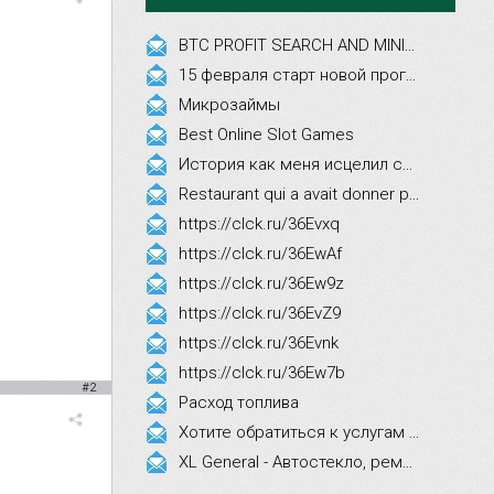
BTC PROFIT SEARCH AND MINING PHRASES
15 февраля старт новой программы Synergy Executive MBA!
Микрозаймы
Best Online Slot Games
История как меня исцелил смех, это правда!
Restaurant qui a avait donner par courrier ne fait que participer les evenements
https://clck.ru/36Evxq
https://clck.ru/36EwAf
https://clck.ru/36Ew9z
https://clck.ru/36EvZ9
https://clck.ru/36Evnk
https://clck.ru/36Ew7b
#2
Расход топлива
Хотите обратиться к услугам эстетической косметологии
XL General - Автостекло, ремонт, замена.