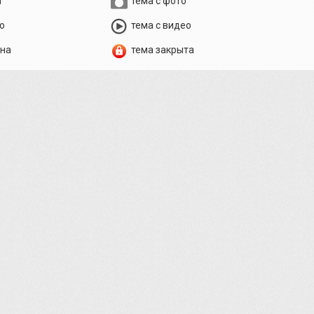
а
тема с фото
о
тема с видео
ена
тема закрыта