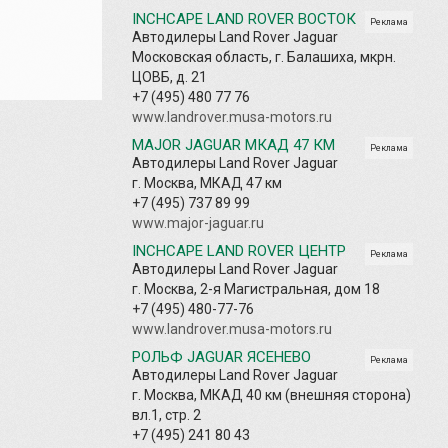
INCHCAPE LAND ROVER ВОСТОК
Реклама
Автодилеры Land Rover Jaguar
Московская область, г. Балашиха, мкрн.
ЦОВБ, д. 21
+7 (495) 480 77 76
www.landrover.musa-motors.ru
MAJOR JAGUAR МКАД 47 КМ
Реклама
Автодилеры Land Rover Jaguar
г. Москва, МКАД 47 км
+7 (495) 737 89 99
www.major-jaguar.ru
INCHCAPE LAND ROVER ЦЕНТР
Реклама
Автодилеры Land Rover Jaguar
г. Москва, 2-я Магистральная, дом 18
+7 (495) 480-77-76
www.landrover.musa-motors.ru
РОЛЬФ JAGUAR ЯСЕНЕВО
Реклама
Автодилеры Land Rover Jaguar
г. Москва, МКАД 40 км (внешняя сторона)
вл.1, стр. 2
+7 (495) 241 80 43