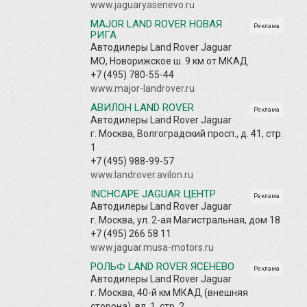
www.jaguaryasenevo.ru
MAJOR LAND ROVER НОВАЯ
Реклама
РИГА
Автодилеры Land Rover Jaguar
МО, Новорижское ш. 9 км от МКАД
+7 (495) 780-55-44
www.major-landrover.ru
АВИЛОН LAND ROVER
Реклама
Автодилеры Land Rover Jaguar
г. Москва, Волгоградский просп., д. 41, стр.
1
+7 (495) 988-99-57
www.landrover.avilon.ru
INCHCAPE JAGUAR ЦЕНТР
Реклама
Автодилеры Land Rover Jaguar
г. Москва, ул. 2-ая Магистральная, дом 18
+7 (495) 266 58 11
www.jaguar.musa-motors.ru
РОЛЬФ LAND ROVER ЯСЕНЕВО
Реклама
Автодилеры Land Rover Jaguar
г. Москва, 40-й км МКАД (внешняя
сторона), вл. 1, стр. 2