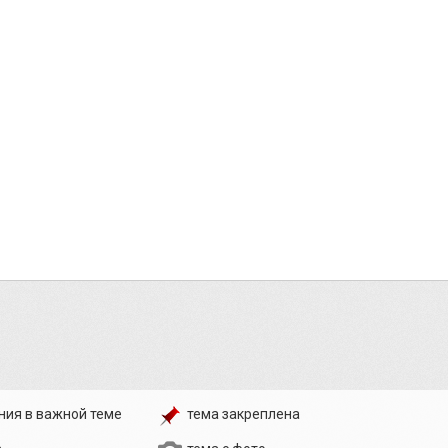
ния в важной теме
тема закреплена