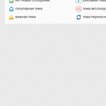
нет новых сообщений
рекламая тем
популярная тема
тема автозорр
важная тема
тема перенес