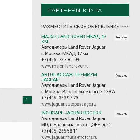
ПАРТНЕРЫ КЛУБА
РАЗМЕСТИТЬ СВОЕ ОБЪЯВЛЕНИЕ
>>>
MAJOR LAND ROVER МКАД 47
Реклама
КМ
Автодилеры Land Rover Jaguar
г. Москва, МКАД 47 км
+7 (495) 737-89-99
www.major-landrover.ru
АВТОПАССАЖ ПРЕМИУМ
Реклама
JAGUAR
Автодилеры Land Rover Jaguar
г. Москва, Варшавское шоссе, 138 А
+7 (495) 363 97 79
1
www.jaguar.autopassage.ru
INCHCAPE JAGUAR ВОСТОК
Реклама
Автодилеры Land Rover Jaguar
МО, г. Балашиха, мкрн. ЦОВБ, д.21
+7 (495) 266 58 11
www.jaguar.musa-motors.ru