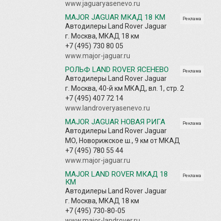
www.jaguaryasenevo.ru
MAJOR JAGUAR МКАД 18 КМ
Реклама
Автодилеры Land Rover Jaguar
г. Москва, МКАД 18 км
+7 (495) 730 80 05
www.major-jaguar.ru
РОЛЬФ LAND ROVER ЯСЕНЕВО
Реклама
Автодилеры Land Rover Jaguar
г. Москва, 40-й км МКАД, вл. 1, стр. 2
+7 (495) 407 72 14
www.landroveryasenevo.ru
MAJOR JAGUAR НОВАЯ РИГА
Реклама
Автодилеры Land Rover Jaguar
МО, Новорижское ш., 9 км от МКАД
+7 (495) 780 55 44
www.major-jaguar.ru
MAJOR LAND ROVER МКАД 18
Реклама
КМ
Автодилеры Land Rover Jaguar
г. Москва, МКАД 18 км
+7 (495) 730-80-05
www.major-landrover.ru