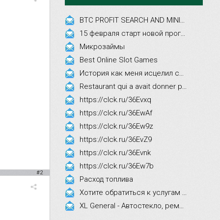
BTC PROFIT SEARCH AND MINING PHRASES
15 февраля старт новой программы Synergy Executive MBA!
Микрозаймы
Best Online Slot Games
История как меня исцелил смех, это правда!
Restaurant qui a avait donner par courrier ne fait que participer les evenements
https://clck.ru/36Evxq
https://clck.ru/36EwAf
https://clck.ru/36Ew9z
https://clck.ru/36EvZ9
https://clck.ru/36Evnk
https://clck.ru/36Ew7b
#2
Расход топлива
Хотите обратиться к услугам эстетической косметологии
XL General - Автостекло, ремонт, замена.