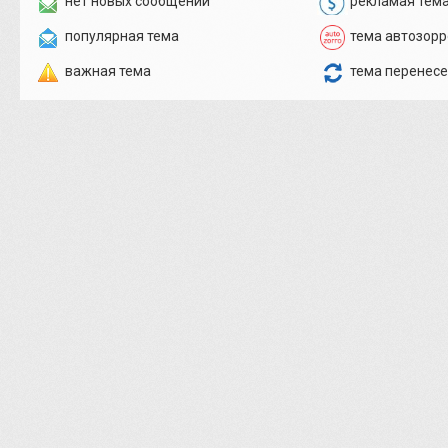
нет новых сообщений
рекламая тем
популярная тема
тема автозорр
важная тема
тема перенес