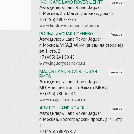
INCHCAPE LAND ROVER ЦЕНТР
Реклама
Автодилеры Land Rover Jaguar
г. Москва, 2-я Магистральная, дом 18
+7 (495) 480-77-76
www.landrover.musa-motors.ru
РОЛЬФ JAGUAR ЯСЕНЕВО
Реклама
Автодилеры Land Rover Jaguar
г. Москва, МКАД 40 км (внешняя сторона)
вл.1, стр. 2
+7 (495) 241 80 43
www.jaguaryasenevo.ru
MAJOR LAND ROVER НОВАЯ
Реклама
РИГА
Автодилеры Land Rover Jaguar
МО, Новорижское ш. 9 км от МКАД
+7 (495) 780-55-44
www.major-landrover.ru
АВИЛОН LAND ROVER
Реклама
Автодилеры Land Rover Jaguar
г. Москва, Волгоградский просп., д. 41, стр.
1
+7 (495) 988-99-57