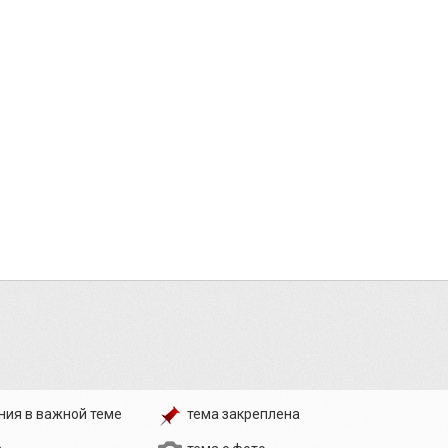
ния в важной теме
тема закреплена