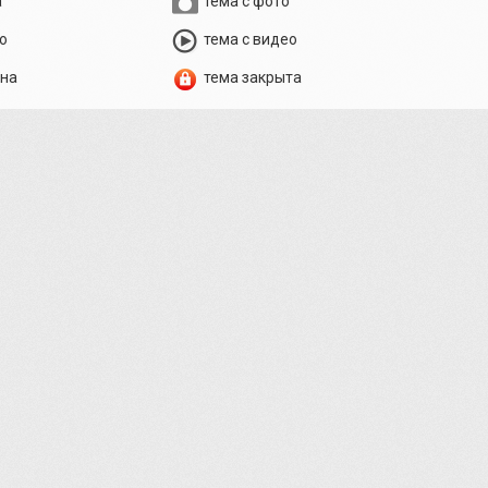
а
тема с фото
о
тема с видео
ена
тема закрыта