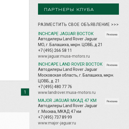
ПАРТНЕРЫ КЛУБА
РАЗМЕСТИТЬ СВОЕ ОБЪЯВЛЕНИЕ
>>>
INCHCAPE JAGUAR ВОСТОК
Реклама
Автодилеры Land Rover Jaguar
МО, г. Балашиха, мкрн. ЦОВБ, д.21
+7 (495) 266 58 11
www.jaguar.musa-motors.ru
INCHCAPE LAND ROVER ВОСТОК
Реклама
Автодилеры Land Rover Jaguar
Московская область, г. Балашиха, мкрн.
ЦОВБ, д. 21
+7 (495) 480 77 76
1
www.landrover.musa-motors.ru
MAJOR JAGUAR МКАД 47 КМ
Реклама
Автодилеры Land Rover Jaguar
г. Москва, МКАД 47 км
+7 (495) 737 89 99
www.major-jaguar.ru